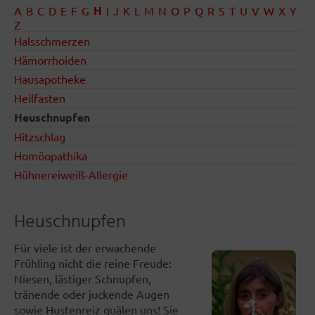
H
A
B
C
D
E
F
G
I
J
K
L
M
N
O
P
Q
R
S
T
U
V
W
X
Y
Z
Halsschmerzen
Hämorrhoiden
Hausapotheke
Heilfasten
Heuschnupfen
Hitzschlag
Homöopathika
Hühnereiweiß-Allergie
Heuschnupfen
Für viele ist der erwachende
Frühling nicht die reine Freude:
Niesen, lästiger Schnupfen,
tränende oder juckende Augen
sowie Hustenreiz quälen uns! Sie