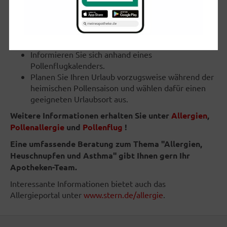
geben sie sie öfter in die Wäsche.
Halten Sie Fenster und Lüftung im Auto
geschlossen oder bauen Sie ein Staub- und
Pollenfilter ein.
Informieren Sie sich anhand eines
Pollenflugkalenders.
Planen Sie Ihren Urlaub vorzugsweise während der
heimischen Pollensaison und wählen dafür einen
geeigneten Urlaubsort aus.
Weitere Informationen erhalten Sie unter
Allergien
,
Pollenallergie
und
Pollenflug
!
Eine umfassende Beratung zum Thema "Allergien,
Heuschnupfen und Asthma" gibt Ihnen gern Ihr
Apotheken-Team.
Interessante Informationen bietet auch das
Allergieportal unter
www.stern.de/allergie
.