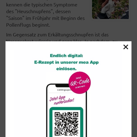
kennen die typischen Symptome
des "Heuschnupfens", dessen
"Saison" im Frühjahr mit Beginn des
Pollenflugs beginnt.
Im Gegensatz zum Erkältungsschnupfen ist das
Nasensekret wässrig und ganz klar. Je nachdem, zu
×
welcher Jahreszeit die allergieauslösenden Pflanzen
blühen, treten die Beschwerden auf. Durch einen
Allergie-Test lässt sich bestimmen, welche Pollen oder
anderen allergenen Stoffe die jeweilige Allergie
auslösen.
So können Sie sich während der Pollenflugsaison helfen:
Verzichten Sie auf Spaziergänge über Wiesen und
Felder, besonders bei trockenem Wetter.
Halten Sie den Rasen im eigenen Garten kurz,
damit die Gräser gar nicht erst blühen.
Schlafen Sie nur bei geschlossenem Fenster.
Waschen Sie vor dem Schlafengehen die Haare,
legen Sie Ihre Kleidung im Badezimmer ab oder