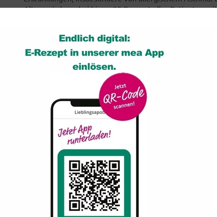
Alternaria kann bei bis zu 30 Prozent aller Patienten m
nachgewiesen werden. Der Sporenflug des Schimmelpilze
überwiegend in den Monaten Juni bis September zeitgl
Gräserpollenflug auf. Daher werden viele Allergien geg
Pollenallergie verkannt und fehlbehandelt – natürlich 
Erfolg.
Viele Patienten leiden unter ganzjährigen Beschwerden,
Textilien, Tapeten, Blumenerde und Lebensmitteln - wäc
der Atemluft führt. Wegen des weit verbreiteten Vork
Außenluft als auch in Innenräumen kann ein Kontakt mi
werden. Auch zahlreiche Bibliothekare und Archivare le
jeweiligen Arbeitsplatzes besonders unter allergisch
Die Patienten sind auf eine antiallergische Therapie an
Schimmelpilz-Allergie durch eine Allergie-Impfung (spe
Vergangenheit wenig erfolgversprechend, weil standardis
insbesondere daran, dass Alternaria sehr viele verschie
Zusammensetzung variieren kann.