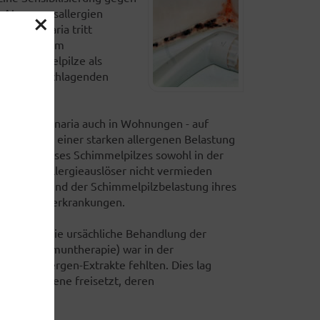
×
it Atemwegsallergien
s Alternaria tritt
eich mit dem
en Schimmelpilze als
ohne durchschlagenden
 weil Alternaria auch in Wohnungen - auf
hst und zu einer starken allergenen Belastung
ommens dieses Schimmelpilzes sowohl in der
t diesem Allergieauslöser nicht vermieden
iden aufgrund der Schimmelpilzbelastung ihres
en Atemwegserkrankungen.
gewiesen. Die ursächliche Behandlung der
zifische Immuntherapie) war in der
ierte Allergen-Extrakte fehlten. Dies lag
dene Allergene freisetzt, deren