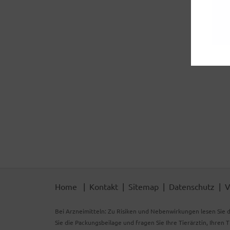
Home
Kontakt
Sitemap
Datenschutz
V
Bei Arzneimitteln: Zu Risiken und Nebenwirkungen lesen Sie d
Sie die Packungsbeilage und fragen Sie Ihre Tierärztin, Ihren 