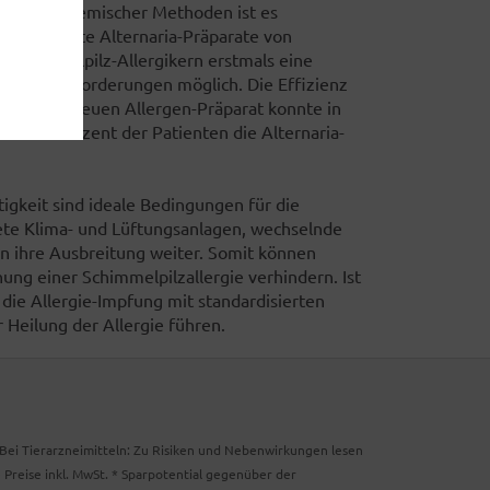
d immunchemischer Methoden ist es
u definierte Alternaria-Präparate von
ei Schimmelpilz-Allergikern erstmals eine
alitätsanforderungen möglich. Die Effizienz
e mit dem neuen Allergen-Präparat konnte in
 ca. 90 Prozent der Patienten die Alternaria-
igkeit sind ideale Bedingungen für die
ete Klima- und Lüftungsanlagen, wechselnde
en ihre Ausbreitung weiter. Somit können
ng einer Schimmelpilzallergie verhindern. Ist
die Allergie-Impfung mit standardisierten
 Heilung der Allergie führen.
. Bei Tierarzneimitteln: Zu Risiken und Nebenwirkungen lesen
e Preise inkl. MwSt. * Sparpotential gegenüber der