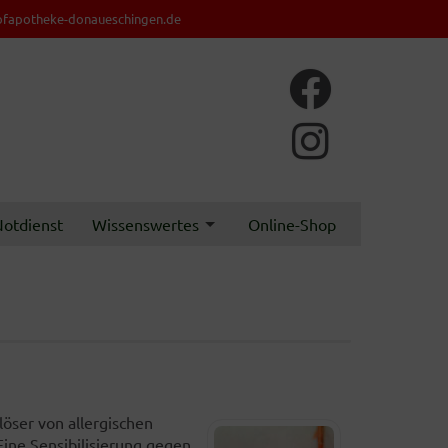
fapotheke-donaueschingen.de
otdienst
Wissenswertes
Online-Shop
löser von allergischen
ine Sensibilisierung gegen