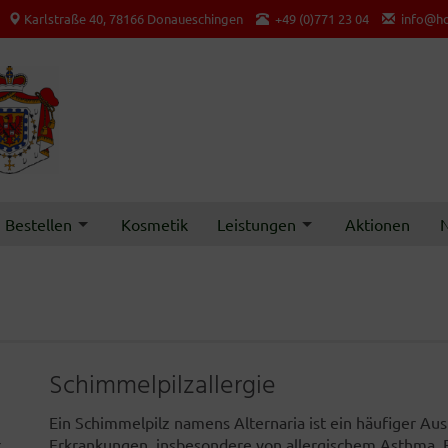
Karlstraße 40, 78166 Donaueschingen
+49 (0)771 23 04
info@ho
Bestellen
Kosmetik
Leistungen
Aktionen
N
Schimmelpilzallergie
Ein Schimmelpilz namens Alternaria ist ein häufiger Aus
r
Erkrankungen, insbesondere von allergischem Asthma. E