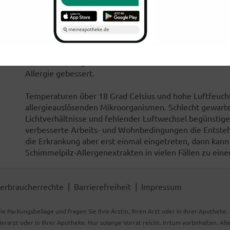
Durch den kombinierten Einsatz immunbiologischer un
Wissenschaftlern gelungen, auf molekularer Ebene gena
gleichbleibend hoher Qualität herzustellen. Damit ist b
hocheffiziente spezifische Immuntherapie nach WHO-Qu
und die Verträglichkeit der spezifischen Immuntherapi
Studien bestätigt werden. Schon nach einem Jahr ist bei
Allergie gebessert.
Temperaturen über 18 Grad Celsius und hohe Luftfeucht
allergieauslösenden Mikroorganismen. Schlecht gewart
Lichtverhältnisse und fehlender Luftwechsel begünstig
verbesserte Arbeits- und Wohnbedingungen die Entstehu
die Erkrankung aber erst einmal eingetreten, dann kann 
Schimmelpilz-Allergenextrakten in vielen Fällen zu einer
erbraucherrechte
Barrierefreiheit
Impressum
ie Packungsbeilage und fragen Sie Ihre Ärztin, Ihren Arzt oder in Ihrer Apotheke
Tierarzt oder in Ihrer Apotheke. Nur solange Vorrat reicht. Irrtum vorbehalten. All