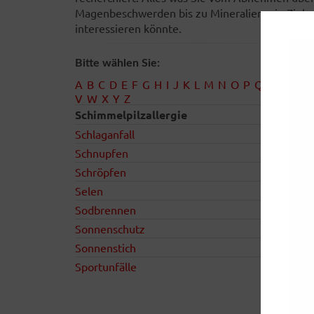
Magenbeschwerden bis zu Mineralien wie Zink
interessieren könnte.
Bitte wählen Sie:
S
A
B
C
D
E
F
G
H
I
J
K
L
M
N
O
P
Q
R
T
U
V
W
X
Y
Z
Schimmelpilzallergie
Schlaganfall
Schnupfen
Schröpfen
Selen
Sodbrennen
Sonnenschutz
Sonnenstich
Sportunfälle