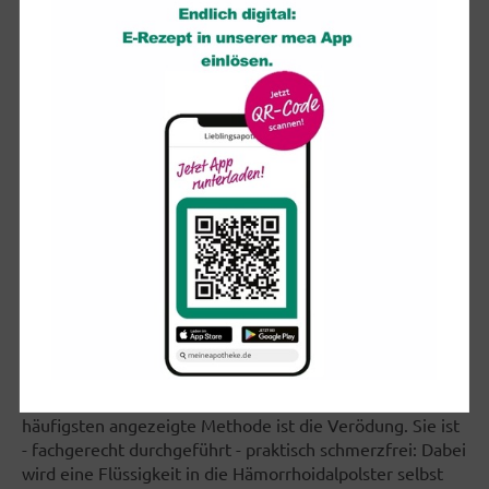
Symptome im Bereich des Enddarms - insbesondere aber
schmerzhafte Veränderungen - als "Hämorrhoiden". In
Wirklichkeit handelt es sich bei Hämorrhoiden lediglich
um erweiterte Gefäßpolster im Enddarm, die
normalerweise nicht schmerzen. Wenn es daher im
Analbereich schmerzt, liegen meist Folgeprobleme des
Hämorrhoidalleidens oder gar eine andere Erkrankung
vor. Hämorrhoiden bluten meist: die Betroffenen sehen
daher Blutspuren am Toilettenpapier, auf dem Stuhl oder
im Toilettenbecken. In fortgeschrittenen Stadien treten
Gewebspolster aus dem After heraus, die zu Nässen,
Nachschmieren und Juckreiz führen. Spätestens jetzt
muss der Facharzt aufgesucht werden.
Die Hämorrhoiden-OP ist oft das letzte Mittel
Die meisten vergrößerten Hämorrhoiden können auch
ohne Operation ambulant behandelt werden. Die am
häufigsten angezeigte Methode ist die Verödung. Sie ist
- fachgerecht durchgeführt - praktisch schmerzfrei: Dabei
wird eine Flüssigkeit in die Hämorrhoidalpolster selbst