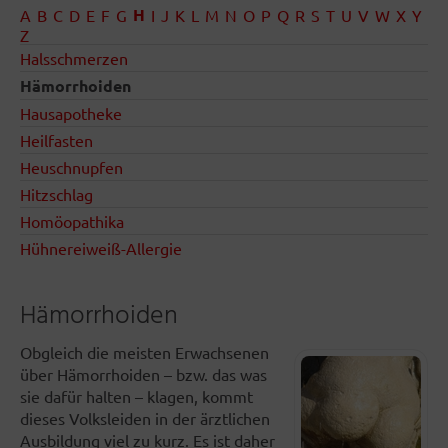
H
A
B
C
D
E
F
G
I
J
K
L
M
N
O
P
Q
R
S
T
U
V
W
X
Y
Z
Halsschmerzen
Hämorrhoiden
Hausapotheke
Heilfasten
Heuschnupfen
Hitzschlag
Homöopathika
Hühnereiweiß-Allergie
Hämorrhoiden
Obgleich die meisten Erwachsenen
über Hämorrhoiden – bzw. das was
sie dafür halten – klagen, kommt
dieses Volksleiden in der ärztlichen
Ausbildung viel zu kurz. Es ist daher