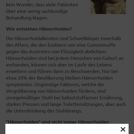
kein Wunder, dass viele Patienten
über eine wenig sachkundige
Behandlung klagen.
Wie entstehen Hämorrhoiden?
Die Hämorrhoidalknoten sind Schwellkörper innerhalb
des Afters, die den Enddarm wie eine Gummimuffe
gegen das Austreten von Flüssigkeit abdichten.
Hämorrhoiden sind bei jedem Menschen von Geburt an
vorhanden, können sich aber im Laufe des Lebens
erweitern und führen dann zu Beschwerden. Nur bei
etwa 20% der Bevölkerung bleiben Hämorrhoiden
symptomlos. Ungünstige Faktoren, welche die
Vergrößerung von Hämorrhoiden fördern, sind
unregelmäßiger Stuhl bei ballaststoffarmer Ernährung,
starkes Pressen und lange Toilettensitzungen, aber auch
die Unterdrückung des Stuhldrangs.
"Hämorrhoiden" sind nicht immer Hämorrhoiden
×
Der medizinische Laie bezeichnet oft sämtliche