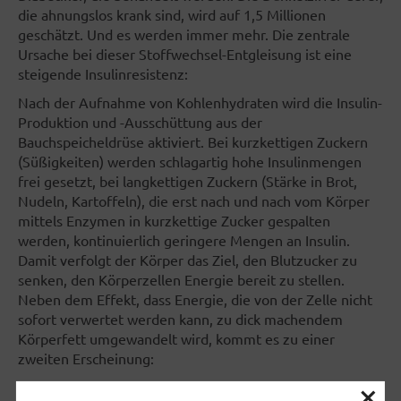
die ahnungslos krank sind, wird auf 1,5 Millionen
geschätzt. Und es werden immer mehr. Die zentrale
Ursache bei dieser Stoffwechsel-Entgleisung ist eine
steigende Insulinresistenz:
Nach der Aufnahme von Kohlenhydraten wird die Insulin-
Produktion und -Ausschüttung aus der
Bauchspeicheldrüse aktiviert. Bei kurzkettigen Zuckern
(Süßigkeiten) werden schlagartig hohe Insulinmengen
frei gesetzt, bei langkettigen Zuckern (Stärke in Brot,
Nudeln, Kartoffeln), die erst nach und nach vom Körper
mittels Enzymen in kurzkettige Zucker gespalten
werden, kontinuierlich geringere Mengen an Insulin.
Damit verfolgt der Körper das Ziel, den Blutzucker zu
senken, den Körperzellen Energie bereit zu stellen.
Neben dem Effekt, dass Energie, die von der Zelle nicht
sofort verwertet werden kann, zu dick machendem
Körperfett umgewandelt wird, kommt es zu einer
zweiten Erscheinung:
×
Gehen wir davon aus, dass jede ursprünglich gesunde