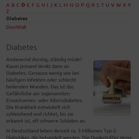
D
A
B
C
E
F
G
H
I
J
K
L
M
N
O
P
Q
R
S
T
U
V
W
X
Y
Z
Diabetes
Durchfall
Diabetes
Andauernd durstig, ständig müde?
Kaum jemand denkt dann an
Diabetes. Genauso wenig wie bei
häufigen Infekten oder schlecht
heilenden Wunden. Das ist das
Gefährliche am sogenannten
Erwachsenen- oder Altersdiabetes.
Die Krankheit entwickelt sich
schleichend und richtet, bis sie
erkannt ist, oft schwere Schäden an.
In Deutschland leben derzeit ca. 5 Millionen Typ-2-
Diabetiker, die behandelt werden. Die Dunkelziffer derer,