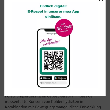
Bauchspeicheldrüse befähigt ist, im Laufe eines
Menschenlebens eine endliche Menge an Insulin zu
produzieren und eine limitierte Anzahl an
Insulinausschüttungen vornehmen zu können. Die für die
Insulinproduktion zuständigen Zellen der
Bauchspeicheldrüse erschöpfen sich mit der Zahl der für
die Blutzuckerabsenkung notwendigen Ausschüttungen
an Insulin. Die Insulinproduktion geht irgendwann
dramatisch zurück bzw. wird (fast) ganz eingestellt.
Dieser Typ-2-Diabetes, früher als "Alterszucker" bekannt,
da er an ihrem Lebensende befindliche Menschen – Alte
– betraf, trifft nun immer jüngere Menschen. Weil durch
die "modernen" Ernährungsgewohnheiten von Kindheit
an zuviel Kohlenhydrate konsumiert werden und damit
die Insulinausschüttung provoziert wird. So wundert es
nicht, dass heute zunehmend mehr und auch jüngere
Menschen an Diabetes-II leiden. Eine wachsende Zahl von
Forschungsergebnissen deutet darauf hin, dass der
massenhafte Konsum von Kohlenhydraten in
Kombination mit Bewegungsmangel diese Entwicklung