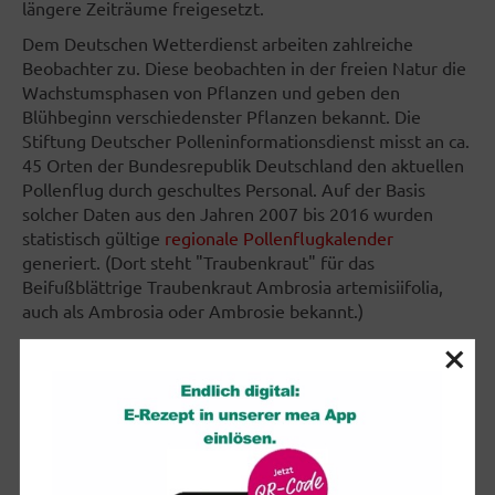
längere Zeiträume freigesetzt.
Dem Deutschen Wetterdienst arbeiten zahlreiche
Beobachter zu. Diese beobachten in der freien Natur die
Wachstumsphasen von Pflanzen und geben den
Blühbeginn verschiedenster Pflanzen bekannt. Die
Stiftung Deutscher Polleninformationsdienst misst an ca.
45 Orten der Bundesrepublik Deutschland den aktuellen
Pollenflug durch geschultes Personal. Auf der Basis
solcher Daten aus den Jahren 2007 bis 2016 wurden
statistisch gültige
regionale Pollenflugkalender
generiert. (Dort steht "Traubenkraut" für das
Beifußblättrige Traubenkraut Ambrosia artemisiifolia,
auch als Ambrosia oder Ambrosie bekannt.)
×
Die
Stiftung Deutscher Polleninformationsdienst (PID)
arbeitet exklusiv mit ihrem Partner, dem Deutschen
Wetterdienst, zusammen. Dieser erstellt eine
aktuelle
Pollenflugvorhersage
.