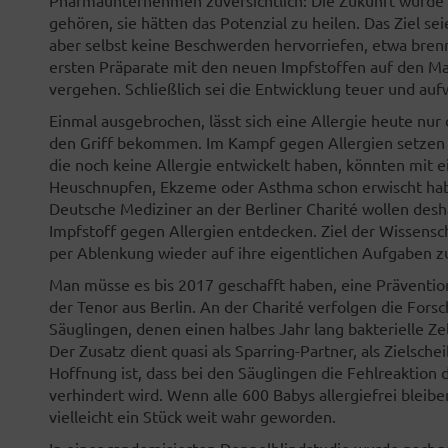
gehören, sie hätten das Potenzial zu heilen. Das Ziel seie
aber selbst keine Beschwerden hervorriefen, etwa bren
ersten Präparate mit den neuen Impfstoffen auf den Ma
vergehen. Schließlich sei die Entwicklung teuer und auf
Einmal ausgebrochen, lässt sich eine Allergie heute nur
den Griff bekommen. Im Kampf gegen Allergien setzen
die noch keine Allergie entwickelt haben, könnten mit
Heuschnupfen, Ekzeme oder Asthma schon erwischt hab
Deutsche Mediziner an der Berliner Charité wollen desh
Impfstoff gegen Allergien entdecken. Ziel der Wissensch
per Ablenkung wieder auf ihre eigentlichen Aufgaben z
Man müsse es bis 2017 geschafft haben, eine Prävention
der Tenor aus Berlin. An der Charité verfolgen die Fors
Säuglingen, denen einen halbes Jahr lang bakterielle Z
Der Zusatz dient quasi als Sparring-Partner, als Zielsch
Hoffnung ist, dass bei den Säuglingen die Fehlreaktion 
verhindert wird. Wenn alle 600 Babys allergiefrei bleibe
vielleicht ein Stück weit wahr geworden.
In einer randomisierten Doppelblindstudie wurde nachg