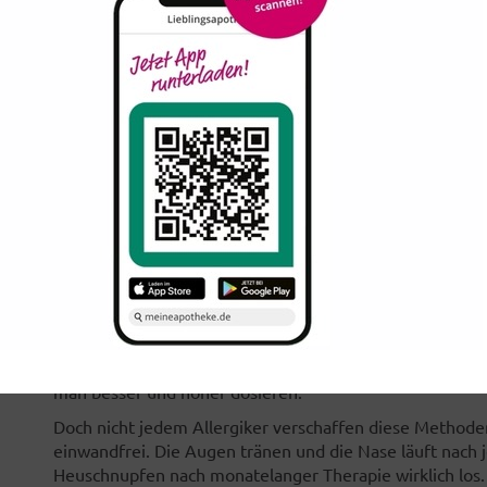
mithilfe von Medikamenten lindern, und aber der Aller
Hyposensibilisierung grundsätzlich begegnen.
Das Prinzip der Hyposensibilisierung besteht darin, d
eigentlich harmlosen Pollen reagiert, beizubringen, die
Reaktion wird letztlich wieder in Richtung einer norm
Allergiker dabei die Polleneiweiße, auf die er reagier
die Haut gespritzt. Die Therapien sind heute sehr indiv
Patienten und den Schweregrad der Erkrankung maßgesc
die Alternative der sublingualen Immuntherapie, wo die 
oder neuerdings in Form einer Tablette unter die Zunge
werden. Die Behandlung erfolgt zu Hause, wo der Betro
muss – und das vier bis fünf Jahre lang. Effizienz und V
gut. Das gilt auch für die Sublingualdesensibilisierung
seitdem nicht mehr Ganzkörperextrakte dazu verwendet 
spezifische allergieauslösende Extrakt herauszulösen u
man besser und höher dosieren.
Doch nicht jedem Allergiker verschaffen diese Methoden
einwandfrei. Die Augen tränen und die Nase läuft nach 
Heuschnupfen nach monatelanger Therapie wirklich los. 