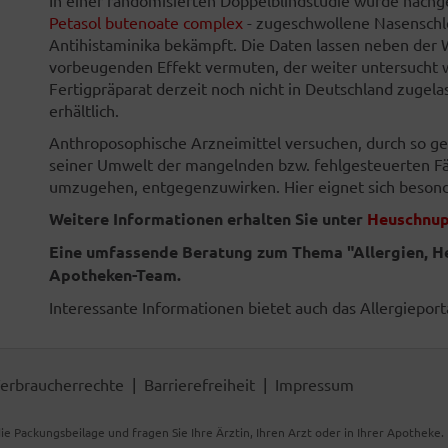
Petasol butenoate complex
- zugeschwollene Nasenschle
Antihistaminika bekämpft. Die Daten lassen neben der W
vorbeugenden Effekt vermuten, der weiter untersucht we
Fertigpräparat derzeit noch nicht in Deutschland zugela
erhältlich.
Anthroposophische Arzneimittel versuchen, durch so g
seiner Umwelt der mangelnden bzw. fehlgesteuerten Fä
umzugehen, entgegenzuwirken. Hier eignet sich besonder
Weitere Informationen erhalten Sie unter
Heuschnup
Eine umfassende Beratung zum Thema "Allergien, He
Apotheken-Team.
Interessante Informationen bietet auch das Allergieport
erbraucherrechte
Barrierefreiheit
Impressum
ie Packungsbeilage und fragen Sie Ihre Ärztin, Ihren Arzt oder in Ihrer Apotheke