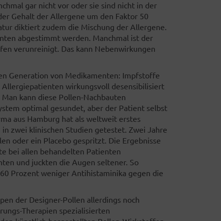
hmal gar nicht vor oder sie sind nicht in der
der Gehalt der Allergene um den Faktor 50
tur diktiert zudem die Mischung der Allergene.
ienten abgestimmt werden. Manchmal ist der
ffen verunreinigt. Das kann Nebenwirkungen
uen Generation von Medikamenten: Impfstoffe
 Allergiepatienten wirkungsvoll desensibilisiert
 Man kann diese Pollen-Nachbauten
ystem optimal gesundet, aber der Patient selbst
irma aus Hamburg hat als weltweit erstes
n zwei klinischen Studien getestet. Zwei Jahre
en oder ein Placebo gespritzt. Die Ergebnisse
e bei allen behandelten Patienten
en und juckten die Augen seltener. So
t 60 Prozent weniger Antihistaminika gegen die
ypen der Designer-Pollen allerdings noch
rungs-Therapien spezialisierten
en künstlich hergestellten Pollen-Wirkstoffen