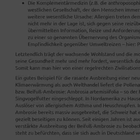
Die Komplementärmedizin (z.B. die anthroposophis
westlichen Gesellschaft, der den Menschen immer s
weitere wesentliche Ursache: Allergien treten d
nicht mehr in der Lage ist, sich gegen seine reiz
übermittelten Information, Reize und Anforderung
zu einer so genannten Übernervung des Organism
Empfindlichkeit gegenüber Umweltreizen – hier: 
Letztendlich trägt der wachsende Wohlstand und die 
seine Gesundheit mehr und mehr fordert, wesentlich daz
Somit kann man hier von einer regelrechten Zivilisation
Ein gutes Beispiel für die rasante Ausbreitung einer ne
Klimaerwärmung als auch Welthandel liefert die Pollena
bzw. Beifuß-Ambrosie: Ambrosia artemisiifolia – so der
Singvogelfutter eingeschleppt. In Nordamerika zu Hause
Auslöser von allergischem Asthma und Heuschnupfen. In 
Ambrosie bereits massiv ausgebreitet, die Schweiz hat
gezielt beseitigen zu können. Seit einigen Jahren ist 
verstärkte Ausbreitung der Beifuß-Ambrosie zu beobach
steht zu befürchten, dass sie sich auch in Deutschland w