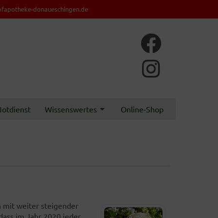
fapotheke-donaueschingen.de
otdienst
Wissenswertes
Online-Shop
n mit weiter steigender
dass im Jahr 2020 jeder