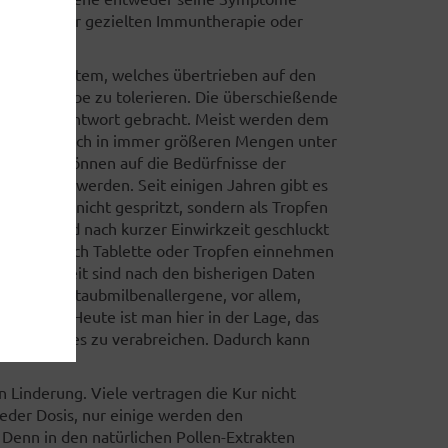
gie mit einer gezielten Immuntherapie oder
em Immunsystem, welches übertrieben auf den
 Blütenstäube zu tolerieren. Die überschießende
alen Immunantwort gebracht. Meist werden dem
t, nach und nach in immer größeren Mengen unter
iduell und können auf die Bedürfnisse der
hneidert werden. Seit einigen Jahren gibt es
Allergene nicht gespritzt, sondern als Tropfen
 gelegt und nach kurzer Einwirkzeit geschluckt
ffene täglich Tablette oder Tropfen einnehmen
erträglichkeit sind nach den bisherigen Daten
 gegen Hausstaubmilbenallergene, vor allem,
werden. Heute ist man hier in der Lage, das
nd nur dieses zu verabreichen. Dadurch kann
 Linderung. Viele vertragen die Kur nicht
jeder Dosis, nur einige werden den
Denn in den natürlichen Pollen-Extrakten