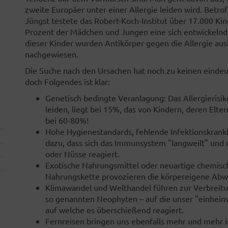
zweite Europäer unter einer Allergie leiden wird. Betrof
Jüngst testete das Robert-Koch-Institut über 17.000 Kin
Prozent der Mädchen und Jungen eine sich entwickelnde 
dieser Kinder wurden Antikörper gegen die Allergie au
nachgewiesen.
Die Suche nach den Ursachen hat noch zu keinen eindeu
doch Folgendes ist klar:
Genetisch bedingte Veranlagung: Das Allergierisiko
leiden, liegt bei 15%, das von Kindern, deren Elte
bei 60-80%!
Hohe Hygienestandards, fehlende Infektionskran
dazu, dass sich das Immunsystem "langweilt" und
oder Nüsse reagiert.
Exotische Nahrungsmittel oder neuartige chemisch
Nahrungskette provozieren die körpereigene Abw
Klimawandel und Welthandel führen zur Verbreitun
so genannten Neophyten – auf die unser "einheimi
auf welche es überschießend reagiert.
Fernreisen bringen uns ebenfalls mehr und mehr i