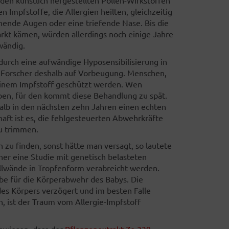
n Impfstoffe, die Allergien heilten, gleichzeitig
nende Augen oder eine triefende Nase. Bis die
rkt kämen, würden allerdings noch einige Jahre
wändig.
 durch eine aufwändige Hyposensibilisierung in
 Forscher deshalb auf Vorbeugung. Menschen,
 einem Impfstoff geschützt werden. Wen
en, für den kommt diese Behandlung zu spät.
alb in den nächsten zehn Jahren einen echten
aft ist es, die fehlgesteuerten Abwehrkräfte
u trimmen.
 zu finden, sonst hätte man versagt, so lautete
cher eine Studie mit genetisch belasteten
ellwände in Tropfenform verabreicht werden.
eibe für die Körperabwehr des Babys. Die
des Körpers verzögert und im besten Falle
n, ist der Traum vom Allergie-Impfstoff
ewiesen, dass der
Pflanzenextrakt Ze 339 -