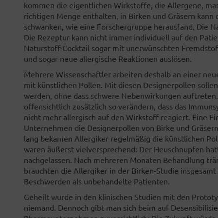
kommen die eigentlichen Wirkstoffe, die Allergene, manc
richtigen Menge enthalten, in Birken und Gräsern kann 
schwanken, wie eine Forschergruppe herausfand. Die Na
Die Rezeptur kann nicht immer individuell auf den Pat
Naturstoff-Cocktail sogar mit unerwünschten Fremdsto
und sogar neue allergische Reaktionen auslösen.
Mehrere Wissenschaftler arbeiten deshalb an einer ne
mit künstlichen Pollen. Mit diesen Designerpollen sollen
werden, ohne dass schwere Nebenwirkungen auftreten.
offensichtlich zusätzlich so verändern, dass das Immuns
nicht mehr allergisch auf den Wirkstoff reagiert. Eine F
Unternehmen die Designerpollen von Birke und Gräsern i
lang bekamen Allergiker regelmäßig die künstlichen Poll
waren äußerst vielversprechend: Der Heuschnupfen hatt
nachgelassen. Nach mehreren Monaten Behandlung tränt
brauchten die Allergiker in der Birken-Studie insgesam
Beschwerden als unbehandelte Patienten.
Geheilt wurde in den klinischen Studien mit den Protot
niemand. Dennoch gibt man sich beim auf Desensibilisie
Pharmaunternehmen zuversichtlich: Die Zukunft würde d