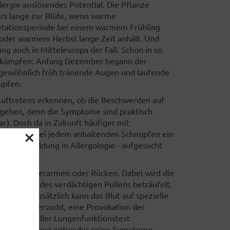
lergie auslösendes Potential. Die Pflanze
rs lange zur Blüte, wenn warme
etationsperiode bei einem warmem Frühling
 oder warmem Herbst lange Zeit anhält. Und
 auch in Mitteleuropa der Fall. Schon in so
zu kämpfen: Anfang Dezember begann der
ngewöhnlich früh tränende Augen und laufende
upfen.
 Auftretens erkennen, ob die Beschwerden auf
ckgehen, denn die Symptome sind praktisch
ar). Doch da in Zukunft häufiger mit
×
s, sollte bei jedem anhaltenden Schnupfen ein
usatzausbildung in Allergologie - aufgesucht
test an Unterarmen oder Rücken. Dabei wird die
 Extrakten des verdächtigen Pollens beträufelt.
hwellung. Zusätzlich kann das Blut auf spezielle
rper, untersucht, eine Provokation der
 ein spezieller Lungenfunktionstest
n der Betroffene entweder seine Symptome