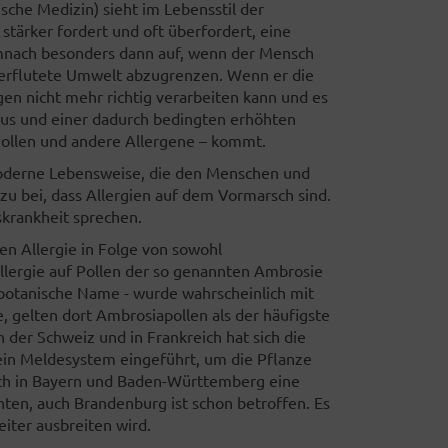
che Medizin) sieht im Lebensstil der
tärker fordert und oft überfordert, eine
emnach besonders dann auf, wenn der Mensch
überflutete Umwelt abzugrenzen. Wenn er die
en nicht mehr richtig verarbeiten kann und es
us und einer dadurch bedingten erhöhten
Pollen und andere Allergene – kommt.
moderne Lebensweise, die den Menschen und
u bei, dass Allergien auf dem Vormarsch sind.
skrankheit sprechen.
uen Allergie in Folge von sowohl
llergie auf Pollen der so genannten Ambrosie
 botanische Name - wurde wahrscheinlich mit
, gelten dort Ambrosiapollen als der häufigste
der Schweiz und in Frankreich hat sich die
 ein Meldesystem eingeführt, um die Pflanze
auch in Bayern und Baden-Württemberg eine
ten, auch Brandenburg ist schon betroffen. Es
eiter ausbreiten wird.