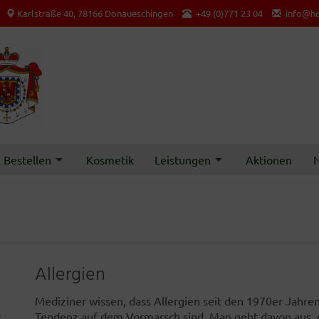
Karlstraße 40, 78166 Donaueschingen
+49 (0)771 23 04
info@ho
Bestellen
Kosmetik
Leistungen
Aktionen
N
Allergien
Mediziner wissen, dass Allergien seit den 1970er Jahre
r
Tendenz auf dem Vormarsch sind. Man geht davon aus, 