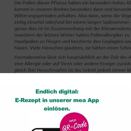
Die Pollen dieser Pflanze haben ein besonders hohes Al
kommt in unseren Breiten besonders dann und besonde
Witterungsperioden anhalten. Also dann, wenn die Veg
zeitig einsetzt oder/und bei einem langen Spätsommer
genau dies ist im Zusammenhang mit der Klimaerwärmung
manchem der letzten Winter hatten Pollenallergiker 
Haselpollen zu fliegen und bescherte den Geplagten u
Nasen. Viele Menschen glaubten, sie hätten einen Schn
Normalerweise lässt sich hauptsächlich an der Zeit des
eine Allergie oder auf Viren oder andere Erreger zurü
gleich (bei Heuschnupfen ist das Sekret jedoch immer kl
ungewöhnlichen Pollenflugzeiten gerechnet werden mus
Arzt – am besten ein Hals-Nasen-Ohren-Arzt mit einer Z
werden.
Getestet wird meist zuerst mit dem so genannten Prick
Haut mit kleinen Nadeln angeritzt und anschließend mit
Besteht eine Allergie, bildet sich eine deutliche rote Sc
Abwehrstoffe des Immunsystems, sogenannte IgE-Antikö
Nasenschleimhaut ("Allergietest in der Nase") oder auch
durchgeführt werden. Erhärtet sich der Verdacht, kan