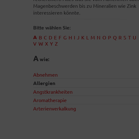
Magenbeschwerden bis zu Mineralien wie Zink
interessieren könnte.
Bitte wählen Sie:
A
B
C
D
E
F
G
H
I
J
K
L
M
N
O
P
Q
R
S
T
U
V
W
X
Y
Z
A
wie:
Abnehmen
Allergien
Angstkrankheiten
Aromatherapie
Arterienverkalkung