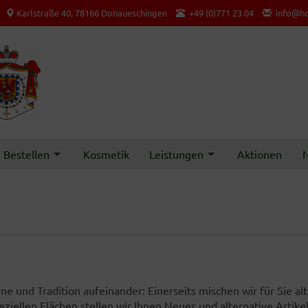
Karlstraße 40, 78166 Donaueschingen
+49 (0)771 23 04
info@ho
Bestellen
Kosmetik
Leistungen
Aktionen
N
e und Tradition aufeinander: Einerseits mischen wir für Sie a
ziellen Flächen stellen wir Ihnen Neues und alternative Artikel