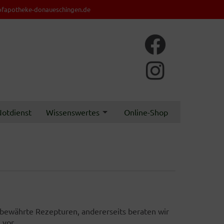
fapotheke-donaueschingen.de
otdienst
Wissenswertes
Online-Shop
ltbewährte Rezepturen, andererseits beraten wir
 vor.