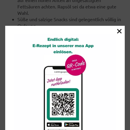
Fettsäuren achten. Rapsöl sei da etwa eine gute
Wahl.
Süße und salzige Snacks sind gelegentlich völlig in
Ordnung.
×
Wasser ist als Getränk die beste Wahl. Für mehr
Abwechslung eignen sich auch ungesüßte Getränke wie
Tee. Auf Kaffee müssen Schwangere aber nicht völlig
verzichten. Bis zu 200 mg Koffein pro Tag werden als
unbedenklich angesehen. Das entspricht etwa zwei
Tassen Filterkaffee.
Copyright 2026, dpa (www.dpa.de). Alle Rechte vorbehalten
(06.08.2026)
Für Sie gelesen
Gesunde Ernährung in der Schwangerschaft: Was
bedeutet das?