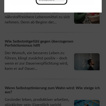
Schwangere brauchen in der Regel
nicht mehr Kalorien, sollten aber
nährstoffreichere Lebensmittel zu sich
nehmen. Denn ab Beginn der...
Wie Selbstmitgefühl gegen überzogenen
Perfektionismus hilft
Der Wunsch, ein besseres Leben zu
führen, klingt zunächst positiv – doch
wenn er zur Dauerverpflichtung wird,
kann er auf Dauer...
Wenn Selbstoptimierung zum Wahn wird: Wie steige ich
aus?
Gesünder leben, produktiver arbeiten,
glücklicher sein: Eigentlich spricht