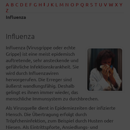
I
A
B
C
D
E
F
G
H
J
K
L
M
N
O
P
Q
R
S
T
U
V
W
X
Y
Z
Influenza
Influenza
Influenza (Virusgrippe oder echte
Grippe) ist eine meist epidemisch
auftretende, sehr ansteckende und
gefährliche Infektionskrankheit. Sie
wird durch Influenzaviren
hervorgerufen. Die Erreger sind
äußerst wandlungsfähig. Deshalb
gelingt es ihnen immer wieder, das
menschliche Immunsystem zu durchbrechen.
Als Virusquelle dient in Epidemiezeiten der infizierte
Mensch. Die Übertragung erfolgt durch
Tröpfcheninfektion, zum Beispiel durch Husten oder
Niesen. Als Eintrittspforte, Ansiedlungs- und