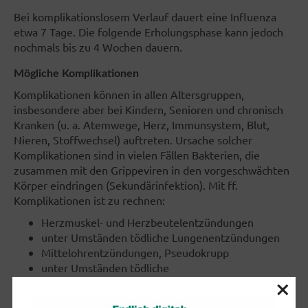
Bei komplikationslosem Verlauf dauert eine Influenza
etwa 7 Tage. Die folgende Erholungsphase kann jedoch
nochmals bis zu 4 Wochen dauern.
Mögliche Komplikationen
Komplikationen können in allen Altersgruppen,
insbesondere aber bei Kindern, Senioren und chronisch
Kranken (u. a. Atemwege, Herz, Immunsystem, Blut,
Nieren, Stoffwechsel) auftreten. Ursache solcher
Komplikationen sind in vielen Fällen Bakterien, die
zusammen mit den Grippeviren in den vorgeschwächten
Körper eindringen (Sekundärinfektion). Mit ff.
Komplikationen ist zu rechnen:
Herzmuskel- und Herzbeutelentzündungen
unter Umständen tödliche Lungenentzündungen
Mittelohrentzündungen, Pseudokrupp
unter Umständen tödliche
×
Gehirnhautentzündungen
Entzündungen des Rückenmarks