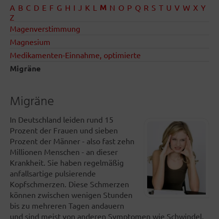
M
A
B
C
D
E
F
G
H
I
J
K
L
N
O
P
Q
R
S
T
U
V
W
X
Y
Z
Magenverstimmung
Magnesium
Medikamenten-Einnahme, optimierte
Migräne
Migräne
In Deutschland leiden rund 15
Prozent der Frauen und sieben
Prozent der Männer - also fast zehn
Millionen Menschen - an dieser
Krankheit. Sie haben regelmäßig
anfallsartige pulsierende
Kopfschmerzen. Diese Schmerzen
können zwischen wenigen Stunden
bis zu mehreren Tagen andauern
und sind meist von anderen Symptomen wie Schwindel,