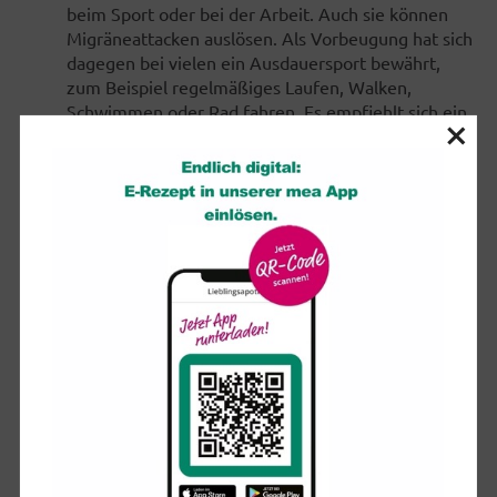
beim Sport oder bei der Arbeit. Auch sie können
Migräneattacken auslösen. Als Vorbeugung hat sich
dagegen bei vielen ein Ausdauersport bewährt,
zum Beispiel regelmäßiges Laufen, Walken,
Schwimmen oder Rad fahren. Es empfiehlt sich ein
×
drei bis viermal wöchentliches Training von jeweils
circa 30 Minuten. Dabei gilt: den Körper belasten,
aber nicht überlasten.
Nahrungsmittel und Alkoholika: Achtung
Genussmittel: Sämtliche alkoholischen Getränke
können selbst in geringer Menge eine
Migräneattacke auslösen. Meist ist nicht der
Alkohol die Ursache, sondern die Kombination mit
bestimmten Begleitstoffen, zum Beispiel dem rot-
violetten Traubenfarbstoff. Auch bestimmte
Inhaltsstoffe in Käse, Würstchen, Schokolade,
Zitrusfrüchten oder das Natriumglutamat in vielen
chinesischen Gerichten gelten als Auslöser. Hier
hilft am besten der Verzicht.
Schlaf: Wer am Wochenende zu lange schläft und