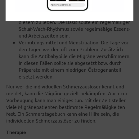
dadurch vom gewohnten Schlafrhythmus abweicht,
kann einen Anfall auslösen. Versuchen Sie, Ihren
persönlichen Rhythmus zu ergründen und nach
diesem zu leben. Die Basis sollte ein regelmäßiger
Schlaf-Wach-Rhythmus sowie regelmäßige Essens-
und Arbeitszeiten sein.
Verhütungsmittel und Menstruation: Die Tage vor
den Tagen werden oft zum Problem. Zusätzlich
kann die Antibabypille die Migräne verschlimmern.
In diesen Fällen sollte sie abgesetzt bzw. durch
Präparate mit einem niedrigen Östrogenanteil
ersetzt werden.
Nur wer die individuellen Schmerzauslöser kennt und
meidet, kann die Migräne gezielt bekämpfen. Auch zur
Vorbeugung kann man einiges tun. Mit der Zeit stellen
viele Migränepatienten bestimmte Regelmäßigkeiten
fest. Ein Schmerztagebuch kann eine Hilfe sein, die
individuellen Schmerzauslöser zu finden.
Therapie