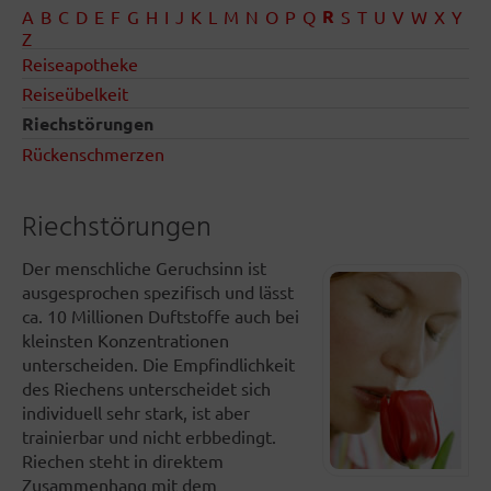
R
A
B
C
D
E
F
G
H
I
J
K
L
M
N
O
P
Q
S
T
U
V
W
X
Y
Z
Reiseapotheke
Reiseübelkeit
Riechstörungen
Rückenschmerzen
Riechstörungen
Der menschliche Geruchsinn ist
ausgesprochen spezifisch und lässt
ca. 10 Millionen Duftstoffe auch bei
kleinsten Konzentrationen
unterscheiden. Die Empfindlichkeit
des Riechens unterscheidet sich
individuell sehr stark, ist aber
trainierbar und nicht erbbedingt.
Riechen steht in direktem
Zusammenhang mit dem