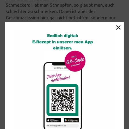
Schmecken: Hat man Schnupfen, so glaubt man, auch
schlechter zu schmecken. Dabei ist aber der
Geschmackssinn hier gar nicht betroffen, sondern nur
×
der Geruchssinn. Die "Geschmacks"wirkung einer Speise
kommt also sehr stark durch deren vom Riechorgan
aufgenommenen und vom Gehirn ausgewerteten Geruch
zu Stande.
Normales Riechen wird als Normosmie bezeichnet.
Geruchsstörungen (Dysosmien) lassen sich in
quantitative und qualitative Funktionsstörungen
unterscheiden. Für gestörtes Riechempfinden kommen
verschiedene Gründe in Frage, z.B.:
Behinderte Nasenatmung (Schwellungen, Polypen,
chron. Entzündungen u.a.)
Neurale/zentrale Störungen (Trauma, Tumor,
neurodegenerative und psychiatrische
Erkrankungen)
Mangelerkrankungen (Vitamine / Zink)
Störungen des Sinnesepithels (Viren, Chemikalien,