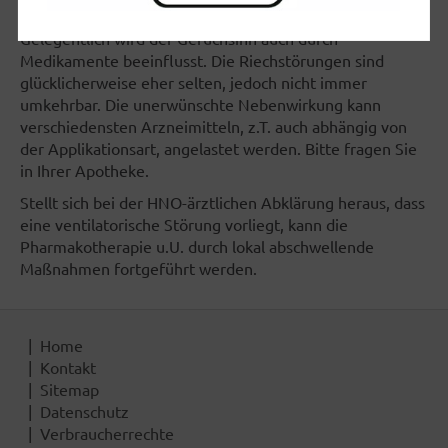
Tabakkonsum)
Gelegentlich wird der Geruchsinn auch durch
Medikamente beeinflusst. Die Riechstörungen sind
glücklicherweise eher selten, jedoch nicht immer
umkehrbar. Die unerwünschte Nebenwirkung kann
verschiedensten Arzneimitteln, z.T. auch abhängig von
der Applikationsart, angelastet werden. Bitte fragen Sie
in Ihrer Apotheke.
Stellt sich bei der HNO-ärztlichen Abklärung heraus, dass
eine ventilatorische Störung vorliegt, kann die
Pharmakotherapie u.U. durch lokal abschwellende
Maßnahmen fortgeführt werden.
Home
Kontakt
Sitemap
Datenschutz
Verbraucherrechte