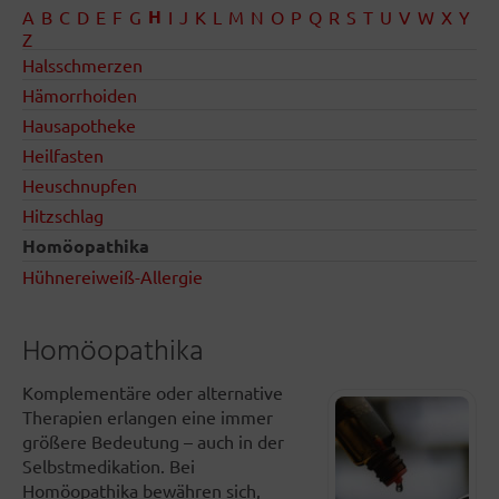
H
A
B
C
D
E
F
G
I
J
K
L
M
N
O
P
Q
R
S
T
U
V
W
X
Y
Z
Halsschmerzen
Hämorrhoiden
Hausapotheke
Heilfasten
Heuschnupfen
Hitzschlag
Homöopathika
Hühnereiweiß-Allergie
Homöopathika
Komplementäre oder alternative
Therapien erlangen eine immer
größere Bedeutung – auch in der
Selbstmedikation. Bei
Homöopathika bewähren sich,