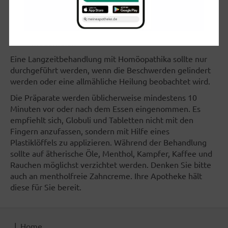
bis D12:
2 mal täglich 5 Globuli, 5 Tropfen oder 1
Tablette
bis D30:
Einmalgabe, evtl. wöchentlich
wiederholen
Eine Langzeitbehandlung mit Homöopathika sollte nur
durchgeführt werden, wenn die Beschwerden gelindert
werden oder eine allmähliche Heilung beobachtet wird.
Die Präparate werden üblicherweise mindestens 10
Minuten vor oder nach dem Essen eingenommen. Es
empfiehlt sich, Globuli und Tabletten nicht mit den
Fingern anzufassen, sondern mit Hilfe eines
Plastiklöffels zu applizieren. Während der Behandlung
sollte auf ätherische Öle, Menthol, Kampfer, Kaffee und
Rauchen möglichst verzichtet werden. Denken Sie bitte
auch an mentholfreie Zahncreme. Ihre Apotheke hält
diese für Sie bereit.
Home