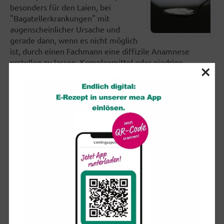
besonders für den Laien, bei
"Bagatellerkrankungen" mit
augenscheinlicher Ursache und
gerade dann, wenn es nicht möglich
ist, durch einen Fachmann eine diffizile Anamnese
erstellen zu lassen, Komplexmittel oder niedrige
×
Potenzen.
Die Häufigkeit der Gaben richtet sich prinzipiell nach der
Dauer der Wirkung und der Heftigkeit der Beschwerden
(bei akuten Erkrankungen bis viertelstündlich). Höhere
Potenzen werden eher zur Behandlung von chronischen
Beschwerden gewählt und sollten nicht zu häufig
verabreicht werden. Für den Bereich Selbstmedikation
eignen sich tiefe Potenzen bis D30.
Falls keine zusätzlichen Empfehlungen abgegeben
worden sind, können perorale Homöopathika
folgendermaßen dosiert werden:
TM – D6:
3 mal täglich 5 Globuli, 5 Tropfen oder 1
Tablette