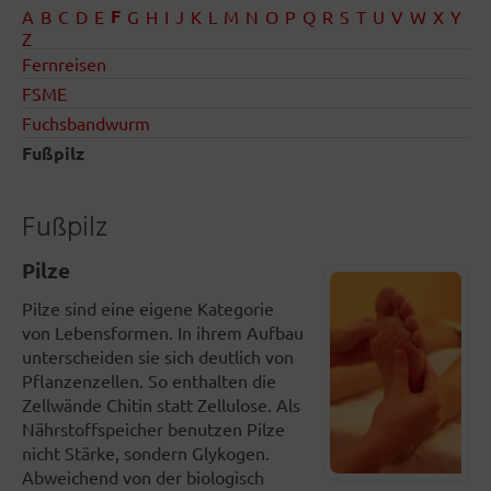
F
A
B
C
D
E
G
H
I
J
K
L
M
N
O
P
Q
R
S
T
U
V
W
X
Y
Z
Fernreisen
FSME
Fuchsbandwurm
Fußpilz
Fußpilz
Pilze
Pilze sind eine eigene Kategorie
von Lebensformen. In ihrem Aufbau
unterscheiden sie sich deutlich von
Pflanzenzellen. So enthalten die
Zellwände Chitin statt Zellulose. Als
Nährstoffspeicher benutzen Pilze
nicht Stärke, sondern Glykogen.
Abweichend von der biologisch