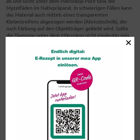
ab und sucht unter dem Mikroskop Pilze bzw. die
Myzelfäden im Nativpräparat. In schwierigen Fällen kann
das Material auch mittels eines transparenten
Klebestreifens abgezogen werden (Abrisstechnik), der
nach Färbung auf den Objektträger geklebt wird. Sollte
die Diagnose unter dem Mikroskop nicht eindeutig sein,
×
bedarf es zur Klassifizierung des Erregers einer
Pilzkultur auf Agarnährboden.
Die Diagnose durch den Arzt ist insofern wichtig, als auch
andere Erkrankungen, die sich dem Laien nicht immer
erschließen, eine Fußpilzinfektion vortäuschen können.
Neben der Candidainfektion sind hier die
Schuppenflechte (Psoriasis), bakterielle Infektionen
(insbesondere gramnegative Erreger) und Ekzeme
unterschiedlicher Ursache zu nennen. Auch
Unverträglichkeitsreaktionen auf Antimykotika können
eine gar nicht vorhandene Pilzerkrankung vortäuschen.
Weiterhin muss abgeklärt werden, ob nicht eine
bakterielle Superinfektion vorliegt.
Therapie