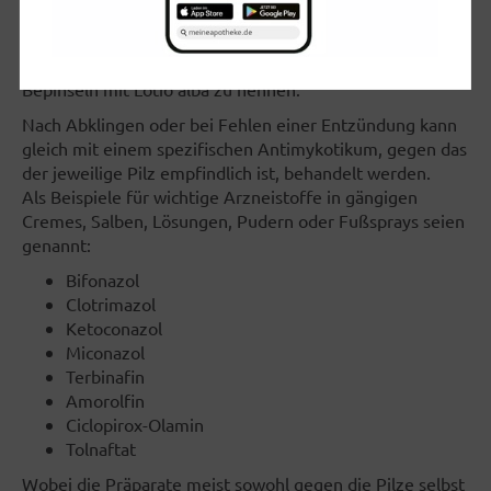
Beim Vorliegen einer sehr starken Entzündung sollte
zunächst versucht werden, diese zum Abklingen zu
bringen. Neben Kaliumpermanganatbädern wäre das
Bepinseln mit Lotio alba zu nennen.
Nach Abklingen oder bei Fehlen einer Entzündung kann
gleich mit einem spezifischen Antimykotikum, gegen das
der jeweilige Pilz empfindlich ist, behandelt werden.
Als Beispiele für wichtige Arzneistoffe in gängigen
Cremes, Salben, Lösungen, Pudern oder Fußsprays seien
genannt:
Bifonazol
Clotrimazol
Ketoconazol
Miconazol
Terbinafin
Amorolfin
Ciclopirox-Olamin
Tolnaftat
Wobei die Präparate meist sowohl gegen die Pilze selbst