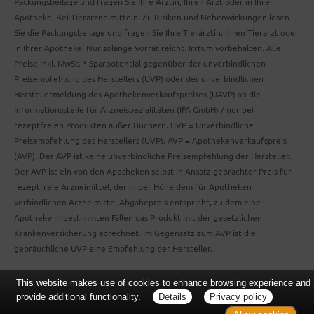
Packungsbeilage und fragen Sie Ihre Ärztin, Ihren Arzt oder in Ihrer
Apotheke. Bei Tierarzneimitteln: Zu Risiken und Nebenwirkungen lesen
Sie die Packungsbeilage und fragen Sie Ihre Tierärztin, Ihren Tierarzt oder
in Ihrer Apotheke. Nur solange Vorrat reicht. Irrtum vorbehalten. Alle
Preise inkl. MwSt. * Sparpotential gegenüber der unverbindlichen
Preisempfehlung des Herstellers (UVP) oder der unverbindlichen
Herstellermeldung des Apothekenverkaufspreises (UAVP) an die
Informationsstelle für Arzneispezialitäten (IFA GmbH) / nur bei
rezeptfreien Produkten außer Büchern. UVP = Unverbindliche
Preisempfehlung des Herstellers (UVP). AVP = Apothekenverkaufspreis
(AVP). Der AVP ist keine unverbindliche Preisempfehlung der Hersteller.
Der AVP ist ein von den Apotheken selbst in Ansatz gebrachter Preis für
rezeptfreie Arzneimittel, der in der Höhe dem für Apotheken
verbindlichen Arzneimittel Abgabepreis entspricht, zu dem eine
Apotheke in bestimmten Fällen das Produkt mit der gesetzlichen
Krankenversicherung abrechnet. Im Gegensatz zum AVP ist die
gebräuchliche UVP eine Empfehlung der Hersteller.
This website makes use of cookies to enhance browsing experience and
provide additional functionality.
Details
Privacy policy