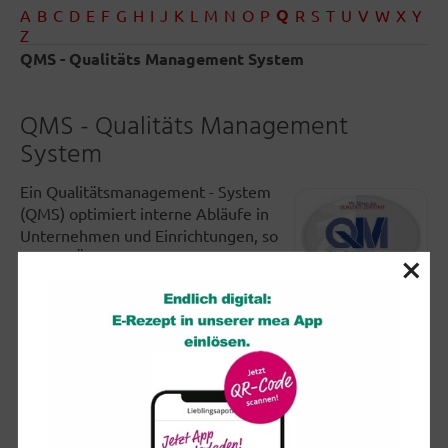
Q
A
B
C
D
E
F
G
H
I
J
K
L
M
N
O
P
R
S
T
U
V
W
X
Y
Z
QMS - Qualitäts Management System
QMS - Qualitäts Management
System
Ein Qualitätsmanagement - System
(QMS) optimiert interne Abläufe in
Unternehmen und Einrichtungen, so
×
auch in Öffentlichen Apotheken.
Diese Optimierung bedeutet eine
ständige Weiterentwicklung der
Leistungen einer Apotheke - zu Ihrem Vorteil. Denn für
Sie bedeutet das ein noch höheres Maß an Qualität und
Sicherheit.
QMS-zertifizierte Apotheken haben sich der kritischen
Prüfung eines externen Auditors gestellt. Wird die
anspruchsvolle Prüfung mit Erfolg bestanden, so wird an