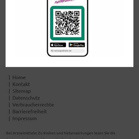
die Apotheke ein Qualitätszertifikat verliehen - entweder
von der zuständigen Apothekerkammer, oder aber von
speziellen Prüfinstituten (z.B. TÜV, Sanprocert, VFQG
e.V. u.v.a.m). Ein QMS ist meist nach DIN EN ISO 9001 :
20XX zertifiziert und entspricht somit internationalen
(ISO), europäischen (EN) und deutschen (DIN)
Qualitätsnormen vom international festgelegten
Standard 9001 inklusive aller aktuellen Ergänzungen.
Home
Kontakt
Sitemap
Datenschutz
Verbraucherrechte
Barrierefreiheit
Impressum
Bei Arzneimitteln: Zu Risiken und Nebenwirkungen lesen Sie die