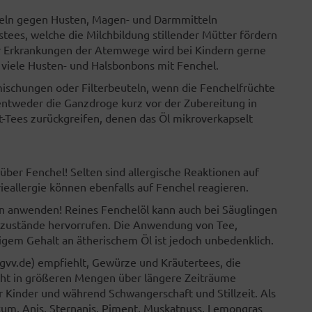
tteln gegen Husten, Magen- und Darmmitteln
stees, welche die Milchbildung stillender Mütter fördern
er Erkrankungen der Atemwege wird bei Kindern gerne
 viele Husten- und Halsbonbons mit Fenchel.
emischungen oder Filterbeuteln, wenn die Fenchelfrüchte
 entweder die Ganzdroge kurz vor der Zubereitung in
t-Tees zurückgreifen, denen das Öl mikroverkapselt
ber Fenchel! Selten sind allergische Reaktionen auf
eallergie können ebenfalls auf Fenchel reagieren.
rn anwenden! Reines Fenchelöl kann auch bei Säuglingen
zustände hervorrufen. Die Anwendung von Tee,
igem Gehalt an ätherischem Öl ist jedoch unbedenklich.
gvv.de) empfiehlt, Gewürze und Kräutertees, die
cht in größeren Mengen über längere Zeiträume
 Kinder und während Schwangerschaft und Stillzeit. Als
ikum, Anis, Sternanis, Piment, Muskatnuss, Lemongras