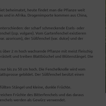
iet beheimatet, heute findet man die Pflanze weit
ikas und in Afrika. Drogenimporte kommen aus China,
nterschieden: der scharf schmeckende Esels- oder
enchel (ssp. vulgare). Vom Gartenfenchel existieren
ar. azoricum), der Süßfenchel (var. dulce) und der
 bis über 2 m hoch wachsende Pflanze mit meist fleischig
rästelt und treiben Blattbüschel und Blütenstängel. Die
 nur bis zu 50 cm hoch. Die Fenchelknolle wird vom
 Blattsprosse gebildet. Der Süßfenchel besitzt einen
füllten Stängel und kleine, dunkle Früchte.
eichen Früchte des Bitterfenchels und das daraus
fenchels werden als Gewürz verwendet.