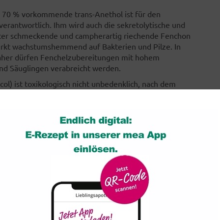
 - 70 % vorkommende trans-Anethol ist für den
erantwortlich. Ihm wird auch die sekretolytische und
tter schmeckende und campherartig riechende Fenchon
irkt wachstumshemmend auf Bakterien und Pilze. In
daher dürfen Fenchelzubereitungen mit hohem
und Säuglingen verabreicht werden.
ol) ist toxikologisch nicht unbedenklich, nach dem
ser Substanz im Ölanteil aufweisen. Vor allem nach
Dimere Dianethol und Dianisoin entstehen, die
erpene, Cumarine, Flavonoide, fettes Öl und
eßlich aus Kulturen, da Wildsorten sich meist durch
l zwei verschiedene Qualitäten unterschieden. Die
genität aus, da die Früchte jeweils zum optimalen
ämme") geerntet werden. Weniger aufwendig ist die