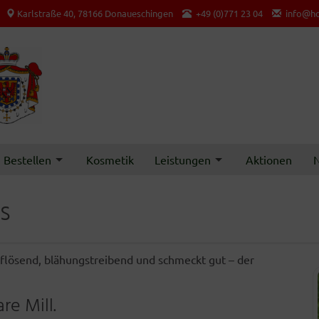
Karlstraße 40, 78166 Donaueschingen
+49 (0)771 23 04
info@ho
Bestellen
Kosmetik
Leistungen
Aktionen
N
s
pflösend, blähungstreibend und schmeckt gut – der
re Mill.