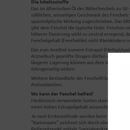
Die Inhaltsstoffe
Das im ätherischen Öl des Bitterfenchels zu 50
süßlichen, anisartigen Geschmack des Fenchels v
spasmolytische Wirkung zugeschrieben. Das bi
gibt dem Fenchel die typische Note. Fenchon w
höherer Dosierung wirkt es zentral erregend, 
Fenchelgehalt (Fenchelöle) nicht Kleinkindern 
Das zum Anethol isomere Estragol (Methylchavic
Arzneibuch geprüfte Drogen dürfen max. 5% die
längerer Lagerung können aus dem Anethol die 
östrogenartig wirken.
Weitere Bestandteile der Fenchelfrüchte sind T
Antioxidantien.
Wo kann der Fenchel helfen?
Medizinisch verwendete Sorten stammen ausschli
einen hohen Estragolgehalt auszeichnen.
Je nach Erntemethode werden beim Bitterfenche
"Kammware" zeichnet sich durch eine hohe Homo
Reifezeitpunkt mittels Spezialwerkzeugen ("K