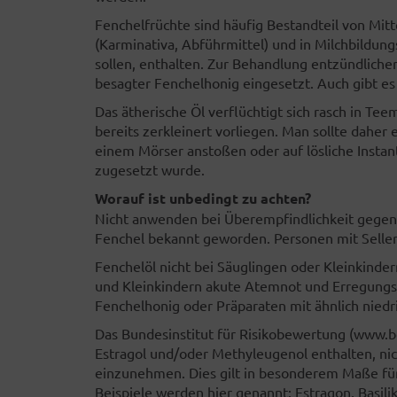
Fenchelfrüchte sind häufig Bestandteil von Mi
(Karminativa, Abführmittel) und in Milchbildung
sollen, enthalten. Zur Behandlung entzündlich
besagter Fenchelhonig eingesetzt. Auch gibt es
Das ätherische Öl verflüchtigt sich rasch in Te
bereits zerkleinert vorliegen. Man sollte daher
einem Mörser anstoßen oder auf lösliche Instan
zugesetzt wurde.
Worauf ist unbedingt zu achten?
Nicht anwenden bei Überempfindlichkeit gegenü
Fenchel bekannt geworden. Personen mit Selleri
Fenchelöl nicht bei Säuglingen oder Kleinkinde
und Kleinkindern akute Atemnot und Erregungs
Fenchelhonig oder Präparaten mit ähnlich niedr
Das Bundesinstitut für Risikobewertung (www.b
Estragol und/oder Methyleugenol enthalten, ni
einzunehmen. Dies gilt in besonderem Maße für
Beispiele werden hier genannt: Estragon, Basil