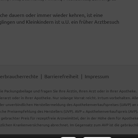
oche dauern oder immer wieder kehren, ist eine
lingen und Kleinkindern ist u.U. ein früher Arztbesuch
erbraucherrechte
Barrierefreiheit
Impressum
ie Packungsbeilage und fragen Sie Ihre Ärztin, Ihren Arzt oder in Ihrer Apotheke
Tierarzt oder in Ihrer Apotheke. Nur solange Vorrat reicht. Irrtum vorbehalten. All
er unverbindlichen Herstellermeldung des Apothekenverkaufspreises (UAVP) an die
che Preisempfehlung des Herstellers (UVP). AVP = Apothekenverkaufspreis (AVP).
tz gebrachter Preis für rezeptfreie Arzneimittel, der in der Höhe dem für Apothe
tzlichen Krankenversicherung abrechnet. Im Gegensatz zum AVP ist die gebräuchl