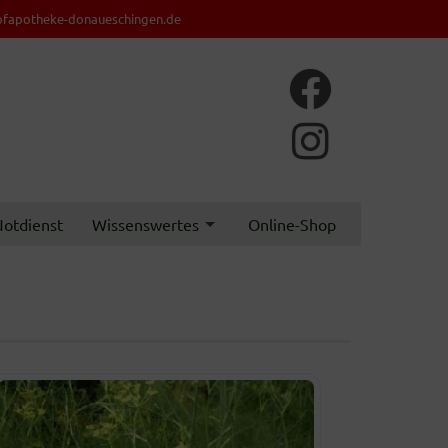
fapotheke-donaueschingen.de
otdienst
Wissenswertes
Online-Shop