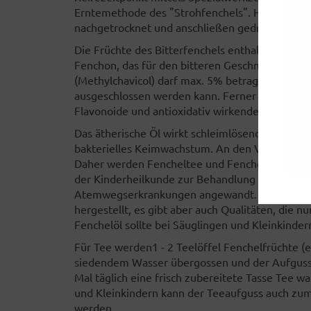
Erntemethode des "Strohfenchels". Hier werde
nachgetrocknet und anschließen gedroschen.
Die Früchte des Bitterfenchels enthalten ein ä
Fenchon, das für den bitteren Geschmack verantw
(Methylchavicol) darf max. 5% betragen, da ei
ausgeschlossen werden kann. Ferner sind in de
Flavonoide und antioxidativ wirkende Verbindu
Das ätherische Öl wirkt schleimlösend und Au
bakterielles Keimwachstum. An den Verdauungs
Daher werden Fencheltee und Fenchelhonig ni
der Kinderheilkunde zur Behandlung von Verd
Atemwegserkrankungen angewandt. Fenchelhoni
hergestellt, es gibt aber auch Qualitäten, die 
Fenchelöl sollte bei Säuglingen und Kleinkinde
Für Tee werden1 - 2 Teelöffel Fenchelfrüchte (e
siedendem Wasser übergossen und der Aufguss 1
Mal täglich eine frisch zubereitete Tasse Tee 
und Kleinkindern kann der Teeaufguss auch zu
werden.