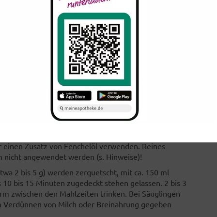
n die Pflanzen nach dem Mähen in Bündeln
therisches Öl, das zu etwa 70% aus Anethol und 15%
ortlich ist, besteht. Der Gehalt an Estragol
ne kanzerogene Wirkung der Substanz nicht
n Früchten fettes Öl, Phenolcarbonsäuren, Cumarine,
ngen enthalten.
swurf fördernd auf die Atemwege und hemmt ein
organen wirkt es krampflösend und blähungstreibend.
cht nur wegen des angenehmen Geschmacks vor allem in
auungsbeschwerden, Blähungen und
g wird aus Zusatz von Fenchelextrakten zu Honig
nur einen Zusatz von Fenchelöl verwenden. Reines
rn nicht angewendet werden (s. Hinweise)!
twa 2 bis 5 g) werden zerquetscht, mit ca. 150 ml
0 bis 15 Minuten zugedeckt stehen gelassen. 2 bis 3
warm zwischen den Mahlzeiten trinken. Bei Säuglingen
m Verdünnen von Milch oder Breinahrung gegeben