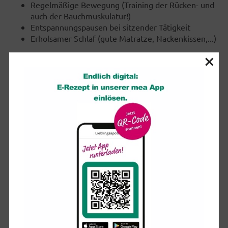
Regelmäßige Bewegung (Training der Rücken- und
auch der Bauchmuskulatur!)
Entspannungspausen bei sitzender Tätigkeit
Erholsamer Schlaf (gute Matratze, Nackenkissen,...)
×
Was können Sie selbst bei Rückenschmerzen tun?
Allgemeine Maßnahmen:
Warm halten: Wärmeflasche, warme Wickel, heiße
Vollbäder mit entspannenden und
durchblutungsfördernden Zusätzen (z.B. Schwefel-
oder Moorbäder)
Rückenmuskulatur entspannen
Schmerz vermeiden (dies geschieht häufig nicht
durch Bettruhe, sondern dadurch, dass Sie in
Bewegung bleiben. Ihr Körper wird es Ihnen
zeigen.)
Nahrungsgewohnheiten überprüfen
Präparate und Medikamente zur Selbstbehandlung:
Wärmewirksame Salben (z.B. mit Bienengift,