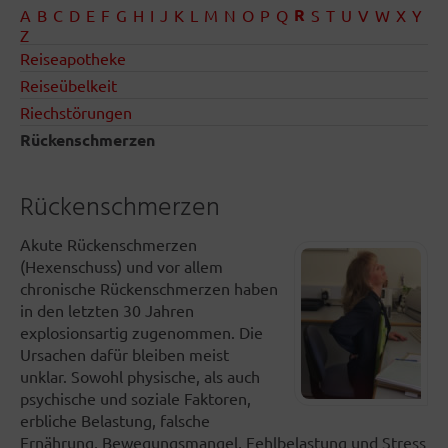
R
A
B
C
D
E
F
G
H
I
J
K
L
M
N
O
P
Q
S
T
U
V
W
X
Y
Z
Reiseapotheke
Reiseübelkeit
Riechstörungen
Rückenschmerzen
Rückenschmerzen
Akute Rückenschmerzen
(Hexenschuss) und vor allem
chronische Rückenschmerzen haben
in den letzten 30 Jahren
explosionsartig zugenommen. Die
Ursachen dafür bleiben meist
unklar. Sowohl physische, als auch
psychische und soziale Faktoren,
erbliche Belastung, falsche
Ernährung, Bewegungsmangel, Fehlbelastung und Stress