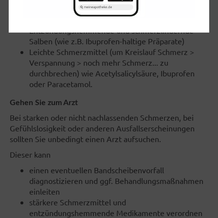
Rosmarinextrakt, Cayennepfeffer)
Einreibungen mit Johanniskrautöl
Entzündungshemmende und schmerzlindernde
Salben (wie z.B. Ibuprofen-haltige Präparate)
Leichte Schmerzmittel (um Kreislauf Schmerz >
Verspannung > noch mehr Schmerz... zu
durchbrechen) wie Acetylsalicylsäure, Ibuprofen
oder Paracetamol.
Gehen Sie zum Arzt
Bei starken oder nicht nachlassenden Schmerzen, bei
Gefühlslosigkeit oder anderen Ausfallserscheinungen
sollten Sie unbedingt einen Arzt aufsuchen.
Dieser kann
einen eventuellen Bandscheibenvorfall
diagnostizieren und ggf. Behandlungsmaßnahmen
einleiten
stärkere Schmerzmittel und
entzündungshemmende Medikamente verordnen