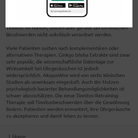
nach Verabreichung von hohen Dosen Lidocain
verzeichnet werden, die unerwünschten
Nebenwirkungen sind allerdings auch beträchtlich. Auch
sind durchblutungsfördernde Mittel mit der Indikation
Tinnitus im Handel, sollten aber gerade bei chronischen
Beschwerden nicht unkritisch verordnet werden.
Viele Patienten suchen nach komplementären oder
alternativen Therapien. Ginkgo biloba Extrakte sind zwar
sehr populär, die wissenschaftliche Datenlage zur
Wirksamkeit bei Ohrgeräuschen ist jedoch
widersprüchlich. Akupunktur wird von sechs klinischen
Studien als unwirksam eingestuft. Auch der Nutzen
psychologisch basierter Behandlungsmöglichkeiten ist
schwer abzuschätzen. Die neue Tinnitus-Retraining-
Therapie soll Tinnitusbeschwerden über die Gewöhnung
lindern. Patienten werden ermuntert, ihre Ohrgeräusche
zu akzeptieren und damit leben zu lernen.
Home