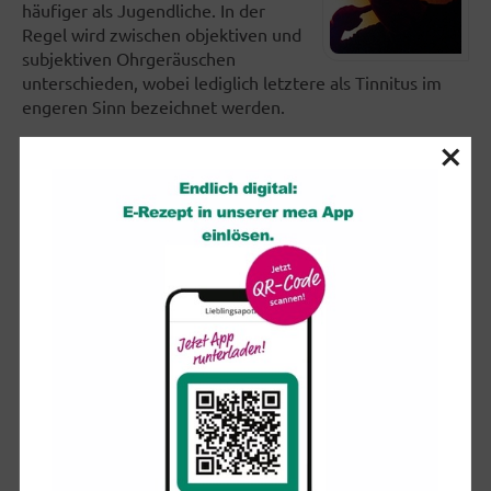
häufiger als Jugendliche. In der
Regel wird zwischen objektiven und
subjektiven Ohrgeräuschen
unterschieden, wobei lediglich letztere als Tinnitus im
engeren Sinn bezeichnet werden.
×
Ob ein Tinnitus im Gehirn oder im Hörorgan selber
entsteht, ist nicht leicht zu klären. Als Ursachen für
objektive Ohrgeräusche kommen vor allem
gefäßbedingte, muskuläre oder anatomische
Phänomene in Frage. Subjektive Ohrgeräusche gründen
in einer fehlerhaften Verarbeitung akustischer Reize und
können z.B. otologisch, neurologisch, infektions- oder
medikamentös bedingt sein.
Die Therapie sollte in Abhängigkeit der Ursachen und
Behandlungsdauer erfolgen. Ein spezifisches „Anti-
Tinnitus-Medikament“ gibt es nicht und kann es aufgrund
der unterschiedlichen Ursachen und Erscheinungen des
Tinnitus auch nicht geben. Gelegentlich konnten Erfolge