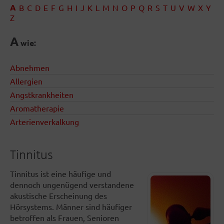
A
B
C
D
E
F
G
H
I
J
K
L
M
N
O
P
Q
R
S
T
U
V
W
X
Y
Z
A
wie:
Abnehmen
Allergien
Angstkrankheiten
Aromatherapie
Arterienverkalkung
Tinnitus
Tinnitus ist eine häufige und
dennoch ungenügend verstandene
akustische Erscheinung des
Hörsystems. Männer sind häufiger
betroffen als Frauen, Senioren