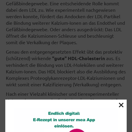
Gefäßbindegewebe. Eine entscheidende Rolle kommt
dabei dem LDL zu. Wie experimentell nachgewiesen
werden konnte, fördert das Andocken der LDL-Partikel
die Bindung weiterer Kalzium-Ionen an das Endothel und
Gefäßbindegewebe. Oder anders ausgedrückt: Das LDL
öffnet die Kalziumionen-Schleuse und beschleunigt
somit die Verkalkung der Plaques.
Genau den entgegengesetzten Effekt übt das protektiv
(schützend) wirkende
"gute" HDL-Cholesterin
aus. Es
verhindert die Bindung von LDL-Molekülen und weiterer
Kalzium-Ionen. Das HDL blockiert also die Ausbildung des
Komplexes Proteoglykanrezeptor-LDL-Kalziumionen und
wirkt somit einer Kalzifizierung (Verkalkung) entgegen.
Nach einer Vielzahl klinischer und tierexperimenteller
×
Untersuchungen wurde die Aminosäure
Homocystein
(HC) als eigenständiger Risikofaktor für die Entstehung
einer Atherosklerose nachgewiesen. Die
Pathomechanismen des HC mit Schädigungen am
Gefäßendothel, den Thrombozyten, Monozyten und