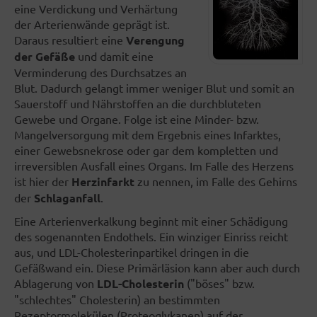
eine Verdickung und Verhärtung
der Arterienwände geprägt ist.
Daraus resultiert eine
Verengung
der Gefäße
und damit eine
Verminderung des Durchsatzes an
Blut. Dadurch gelangt immer weniger Blut und somit an
Sauerstoff und Nährstoffen an die durchbluteten
Gewebe und Organe. Folge ist eine Minder- bzw.
Mangelversorgung mit dem Ergebnis eines Infarktes,
einer Gewebsnekrose oder gar dem kompletten und
irreversiblen Ausfall eines Organs. Im Falle des Herzens
ist hier der
Herzinfarkt
zu nennen, im Falle des Gehirns
der
Schlaganfall
.
Eine Arterienverkalkung beginnt mit einer Schädigung
des sogenannten Endothels. Ein winziger Einriss reicht
aus, und LDL-Cholesterinpartikel dringen in die
Gefäßwand ein. Diese Primärläsion kann aber auch durch
Ablagerung von
LDL-Cholesterin
("böses" bzw.
"schlechtes" Cholesterin) an bestimmten
Rezeptormolekülen (Proteoglykanen) auf der