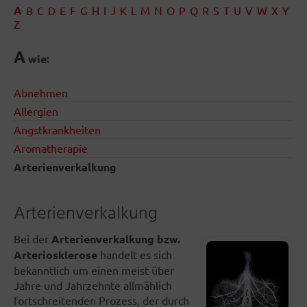
A
B
C
D
E
F
G
H
I
J
K
L
M
N
O
P
Q
R
S
T
U
V
W
X
Y
Z
A
wie:
Abnehmen
Allergien
Angstkrankheiten
Aromatherapie
Arterienverkalkung
Arterienverkalkung
Bei der
Arterienverkalkung bzw.
Arteriosklerose
handelt es sich
bekanntlich um einen meist über
Jahre und Jahrzehnte allmählich
fortschreitenden Prozess, der durch