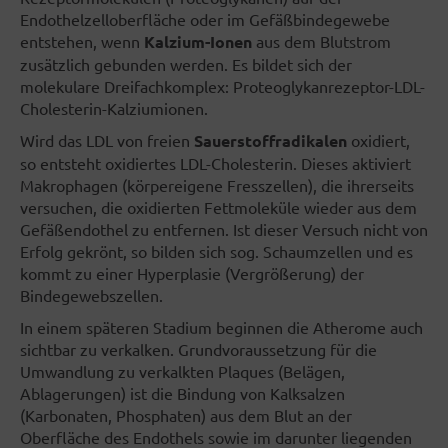
Endothelzelloberfläche oder im Gefäßbindegewebe
entstehen, wenn
Kalzium-Ionen
aus dem Blutstrom
zusätzlich gebunden werden. Es bildet sich der
molekulare Dreifachkomplex: Proteoglykanrezeptor-LDL-
Cholesterin-Kalziumionen.
Wird das LDL von freien
Sauerstoffradikalen
oxidiert,
so entsteht oxidiertes LDL-Cholesterin. Dieses aktiviert
Makrophagen (körpereigene Fresszellen), die ihrerseits
versuchen, die oxidierten Fettmoleküle wieder aus dem
Gefäßendothel zu entfernen. Ist dieser Versuch nicht von
Erfolg gekrönt, so bilden sich sog. Schaumzellen und es
kommt zu einer Hyperplasie (Vergrößerung) der
Bindegewebszellen.
In einem späteren Stadium beginnen die Atherome auch
sichtbar zu verkalken. Grundvoraussetzung für die
Umwandlung zu verkalkten Plaques (Belägen,
Ablagerungen) ist die Bindung von Kalksalzen
(Karbonaten, Phosphaten) aus dem Blut an der
Oberfläche des Endothels sowie im darunter liegenden