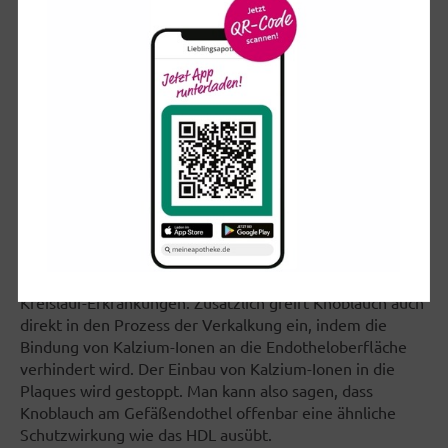
Granulozyten sowie den Plasma- Lipoproteinen beruhen
auf einer Bildung hochreaktiver zytotoxischer Radikale,
von Wasserstoffperoxyd und Disulfid -sowie
Peptidbindungen. Zahlreiche in den letzten Jahren
durchgeführte Studien konnten den Zusammenhang von
einer ungenügenden Versorgung mit
Folsäure, Vitamin
B6 und B12
und hohen HC-Blutspiegeln sowie die HC-
senkende Wirkung dieser Vitamine aufzeigen.
Wie in klinischen Studien nachgewiesen werden konnte,
führt die Einnahme von
Knoblauch
bzw. standardisierten
Knoblauchpulver-Präparaten zu einer Erhöhung von HDL-
Cholesterin und einer moderaten Senkung von LDL-
Cholesterin, vermindert also die Risikofaktoren von Herz-
Kreislauf-Erkrankungen. Zusätzlich greift Knoblauch auch
direkt in den Prozess der Verkalkung ein, indem die
Bindung von Kalzium-Ionen an die Endotheloberfläche
verhindert wird. Der Einbau von Kalzium-Ionen in die
Plaques wird gestoppt. Man kann also sagen, dass
Knoblauch am Gefäßendothel offenbar eine ähnliche
Schutzwirkung wie das HDL ausübt.