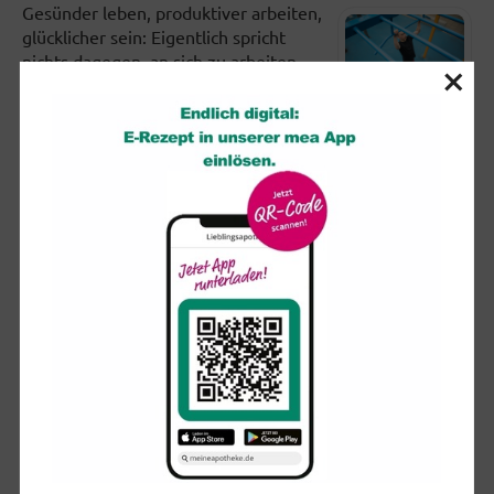
Gesünder leben, produktiver arbeiten,
glücklicher sein: Eigentlich spricht
nichts dagegen, an sich zu arbeiten.
×
Doch viele setzen sich in...
Partielle Sonnenfinsternis: So schützen Sie Ihre Augen
Am kommenden Mittwoch (12.
August) dürften sich ab etwa 19 Uhr
viele Blicke erwartungsvoll in den
Himmel richten. Ist der wolkenfrei,...
So trainiert man das Gleichgewicht (und nebenbei den
Rücken)
Wenn wir auf einem wackeligen
Untergrund oder nur auf einem Bein
stehen, zwingen wir verschiedene