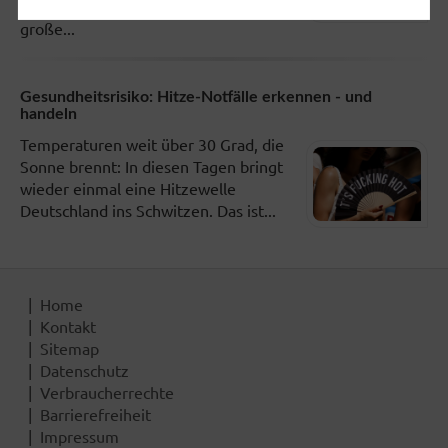
Körperbereiche zur Teamarbeit. Das
große...
Gesundheitsrisiko: Hitze-Notfälle erkennen - und
handeln
Temperaturen weit über 30 Grad, die
Sonne brennt: In diesen Tagen bringt
wieder einmal eine Hitzewelle
Deutschland ins Schwitzen. Das ist...
Home
Kontakt
Sitemap
Datenschutz
Verbraucherrechte
Barrierefreiheit
Impressum