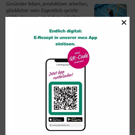
Gesünder leben, produktiver arbeiten,
glücklicher sein: Eigentlich spricht
nichts dagegen, an sich zu arbeiten.
×
Doch viele setzen sich in...
Partielle Sonnenfinsternis: So schützen Sie Ihre Augen
Am kommenden Mittwoch (12.
August) dürften sich ab etwa 19 Uhr
viele Blicke erwartungsvoll in den
Himmel richten. Ist der wolkenfrei,...
So trainiert man das Gleichgewicht (und nebenbei den
Rücken)
Wenn wir auf einem wackeligen
Untergrund oder nur auf einem Bein
stehen, zwingen wir verschiedene