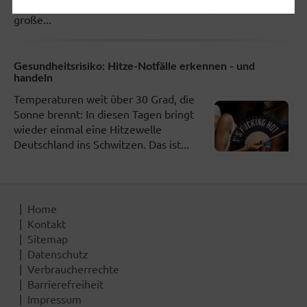
Körperbereiche zur Teamarbeit. Das
große...
Gesundheitsrisiko: Hitze-Notfälle erkennen - und
handeln
Temperaturen weit über 30 Grad, die
Sonne brennt: In diesen Tagen bringt
wieder einmal eine Hitzewelle
Deutschland ins Schwitzen. Das ist...
Home
Kontakt
Sitemap
Datenschutz
Verbraucherrechte
Barrierefreiheit
Impressum