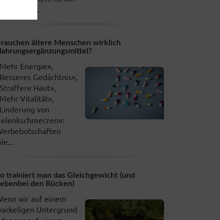
olkenfrei,...
rauchen ältere Menschen wirklich
ahrungsergänzungsmittel?
Mehr Energie»,
Besseres Gedächtnis»,
Straffere Haut»,
Mehr Vitalität»,
Linderung von
elenkschmerzen»:
erbebotschaften
ie...
o trainiert man das Gleichgewicht (und
ebenbei den Rücken)
enn wir auf einem
ackeligen Untergrund
der nur auf einem