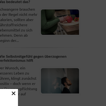
as bedeutet das?
chwangere brauchen
n der Regel nicht mehr
alorien, sollten aber
ährstoffreichere
ebensmittel zu sich
ehmen. Denn ab
eginn der...
ie Selbstmitgefühl gegen überzogenen
erfektionismus hilft
er Wunsch, ein
esseres Leben zu
ühren, klingt zunächst
ositiv – doch wenn er
ur Dauerverpflichtung
×
ird, kann er auf
auer...