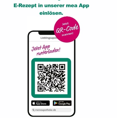
W
s
G
p
g
E
n
z
s
P
M
d
U
e
H