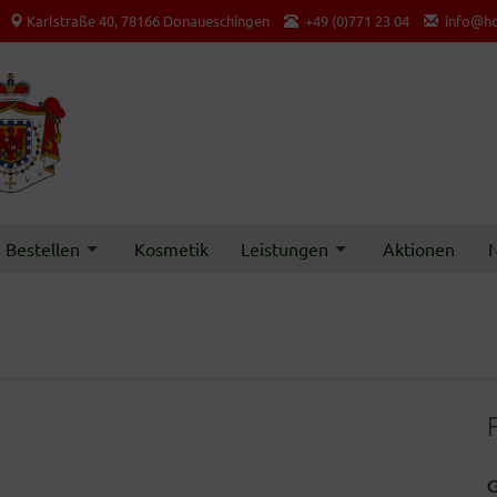
Karlstraße 40, 78166 Donaueschingen
+49 (0)771 23 04
info@ho
Bestellen
Kosmetik
Leistungen
Aktionen
N
G