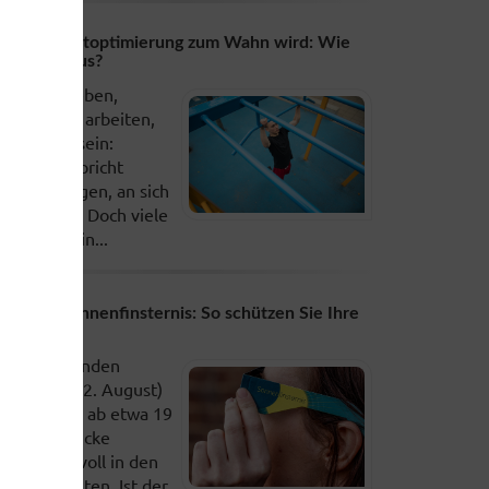
enn Selbstoptimierung zum Wahn wird: Wie
teige ich aus?
esünder leben,
roduktiver arbeiten,
lücklicher sein:
igentlich spricht
ichts dagegen, an sich
u arbeiten. Doch viele
etzen sich in...
artielle Sonnenfinsternis: So schützen Sie Ihre
Augen
Am kommenden
ittwoch (12. August)
ürften sich ab etwa 19
hr viele Blicke
rwartungsvoll in den
immel richten. Ist der