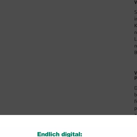
W
S
i
K
n
L
n
B
W
P
D
b
f
p
z
w
D