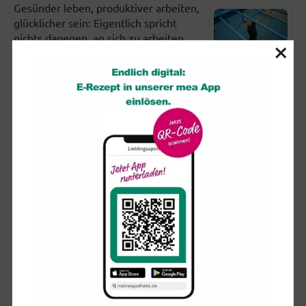
Gesünder leben, produktiver arbeiten,
glücklicher sein: Eigentlich spricht
nichts dagegen, an sich zu arbeiten.
×
Doch viele setzen sich in...
Partielle Sonnenfinsternis: So schützen Sie Ihre Augen
Am kommenden Mittwoch (12.
August) dürften sich ab etwa 19 Uhr
viele Blicke erwartungsvoll in den
Himmel richten. Ist der wolkenfrei,...
Brauchen ältere Menschen wirklich
Nahrungsergänzungsmittel?
«Mehr Energie», «Besseres
Gedächtnis», «Straffere Haut», «Mehr
Vitalität», «Linderung von