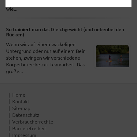
Gelenkschmerzen»: Werbebotschaften
wie...
So trainiert man das Gleichgewicht (und nebenbei den
Rücken)
Wenn wir auf einem wackeligen
Untergrund oder nur auf einem Bein
stehen, zwingen wir verschiedene
Körperbereiche zur Teamarbeit. Das
große...
Home
Kontakt
Sitemap
Datenschutz
Verbraucherrechte
Barrierefreiheit
Impressum