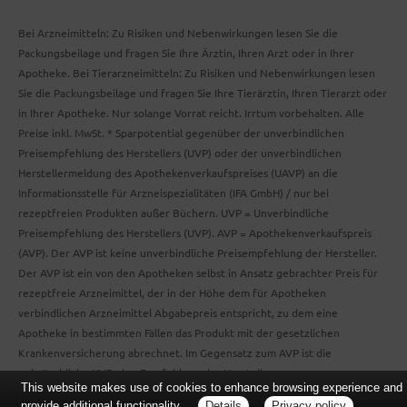
Bei Arzneimitteln: Zu Risiken und Nebenwirkungen lesen Sie die
Packungsbeilage und fragen Sie Ihre Ärztin, Ihren Arzt oder in Ihrer
Apotheke. Bei Tierarzneimitteln: Zu Risiken und Nebenwirkungen lesen
Sie die Packungsbeilage und fragen Sie Ihre Tierärztin, Ihren Tierarzt oder
in Ihrer Apotheke. Nur solange Vorrat reicht. Irrtum vorbehalten. Alle
Preise inkl. MwSt. * Sparpotential gegenüber der unverbindlichen
Preisempfehlung des Herstellers (UVP) oder der unverbindlichen
Herstellermeldung des Apothekenverkaufspreises (UAVP) an die
Informationsstelle für Arzneispezialitäten (IFA GmbH) / nur bei
rezeptfreien Produkten außer Büchern. UVP = Unverbindliche
Preisempfehlung des Herstellers (UVP). AVP = Apothekenverkaufspreis
(AVP). Der AVP ist keine unverbindliche Preisempfehlung der Hersteller.
Der AVP ist ein von den Apotheken selbst in Ansatz gebrachter Preis für
rezeptfreie Arzneimittel, der in der Höhe dem für Apotheken
verbindlichen Arzneimittel Abgabepreis entspricht, zu dem eine
Apotheke in bestimmten Fällen das Produkt mit der gesetzlichen
Krankenversicherung abrechnet. Im Gegensatz zum AVP ist die
gebräuchliche UVP eine Empfehlung der Hersteller.
This website makes use of cookies to enhance browsing experience and
provide additional functionality.
Details
Privacy policy