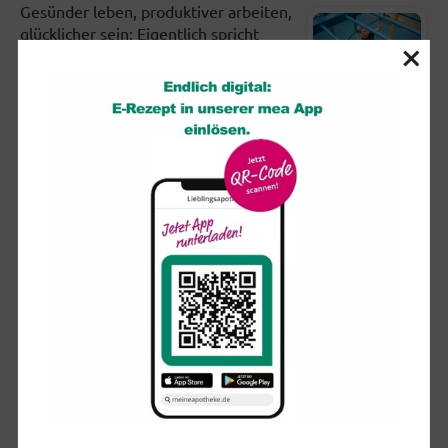
Gesünder leben, produktiver arbeiten,
glücklicher sein: Eigentlich spricht
×
nichts dagegen, an sich zu arbeiten.
Doch viele setzen sich in...
Partielle Sonnenfinsternis: So schützen Sie Ihre Augen
Am kommenden Mittwoch (12.
August) dürften sich ab etwa 19 Uhr
viele Blicke erwartungsvoll in den
Himmel richten. Ist der wolkenfrei,...
So trainiert man das Gleichgewicht (und nebenbei den
Rücken)
Wenn wir auf einem wackeligen
Untergrund oder nur auf einem Bein
stehen, zwingen wir verschiedene