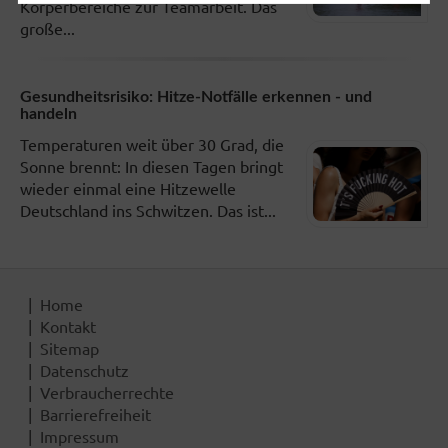
Körperbereiche zur Teamarbeit. Das
große...
Gesundheitsrisiko: Hitze-Notfälle erkennen - und
handeln
Temperaturen weit über 30 Grad, die
Sonne brennt: In diesen Tagen bringt
wieder einmal eine Hitzewelle
Deutschland ins Schwitzen. Das ist...
Home
Kontakt
Sitemap
Datenschutz
Verbraucherrechte
Barrierefreiheit
Impressum