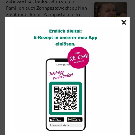
Zahnwechsel bedeutet in vielen
Familien auch Zahnpastawechsel: Nun
zieht eine Junior-Zahnpasta in den
×
Badezimmerschrank ein. Der...
Emotionale Nähe entscheidet: Bin ich nur allein oder
einsam?
Einsamkeit kann Menschen in jedem
Alter treffen - selbst wenn sie ständig
in Gesellschaft sind. Aber es gibt
Menschen in bestimmten...
Limo, Eistee, Cola: So sehr zahlen sie aufs Zuckerkonto
ein
Trinkpäckchen, Getränkedose und
Kronkorken-Flasche haben eines
gemeinsam: Haben wir sie einmal