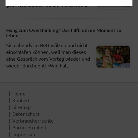
geöffnet, trinken wir sie meist leer....
Hang zum Overthinking? Das hilft, um im Moment zu
leben
Sich abends im Bett wälzen und nicht
einschlafen können, weil man dieses
eine Gespräch vom Vortag wieder und
wieder durchgeht: «Wie hat...
Home
Kontakt
Sitemap
Datenschutz
Verbraucherrechte
Barrierefreiheit
Impressum