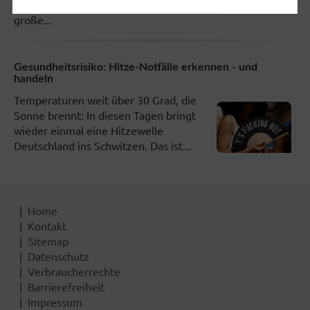
Körperbereiche zur Teamarbeit. Das
große...
Gesundheitsrisiko: Hitze-Notfälle erkennen - und
handeln
Temperaturen weit über 30 Grad, die
Sonne brennt: In diesen Tagen bringt
wieder einmal eine Hitzewelle
Deutschland ins Schwitzen. Das ist...
Home
Kontakt
Sitemap
Datenschutz
Verbraucherrechte
Barrierefreiheit
Impressum