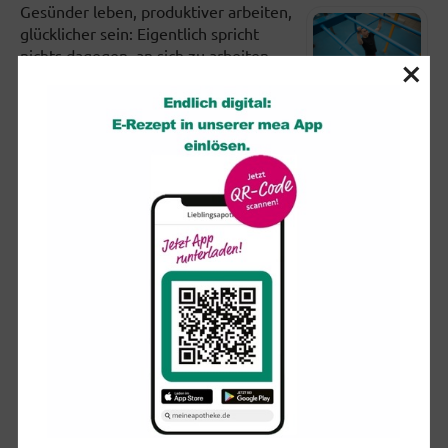
Gesünder leben, produktiver arbeiten,
glücklicher sein: Eigentlich spricht
nichts dagegen, an sich zu arbeiten.
×
Doch viele setzen sich in...
Partielle Sonnenfinsternis: So schützen Sie Ihre Augen
Am kommenden Mittwoch (12.
August) dürften sich ab etwa 19 Uhr
viele Blicke erwartungsvoll in den
Himmel richten. Ist der wolkenfrei,...
So trainiert man das Gleichgewicht (und nebenbei den
Rücken)
Wenn wir auf einem wackeligen
Untergrund oder nur auf einem Bein
stehen, zwingen wir verschiedene