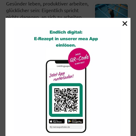
Gesünder leben, produktiver arbeiten,
glücklicher sein: Eigentlich spricht
nichts dagegen, an sich zu arbeiten.
×
Doch viele setzen sich in...
Partielle Sonnenfinsternis: So schützen Sie Ihre Augen
Am kommenden Mittwoch (12.
August) dürften sich ab etwa 19 Uhr
viele Blicke erwartungsvoll in den
Himmel richten. Ist der wolkenfrei,...
Brauchen ältere Menschen wirklich
Nahrungsergänzungsmittel?
«Mehr Energie», «Besseres
Gedächtnis», «Straffere Haut», «Mehr
Vitalität», «Linderung von