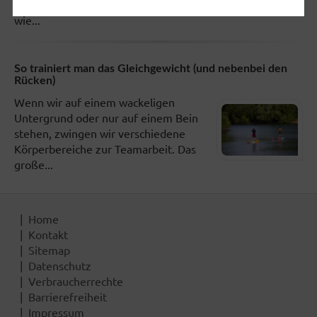
Gelenkschmerzen»: Werbebotschaften
wie...
So trainiert man das Gleichgewicht (und nebenbei den
Rücken)
Wenn wir auf einem wackeligen
Untergrund oder nur auf einem Bein
stehen, zwingen wir verschiedene
Körperbereiche zur Teamarbeit. Das
große...
Home
Kontakt
Sitemap
Datenschutz
Verbraucherrechte
Barrierefreiheit
Impressum