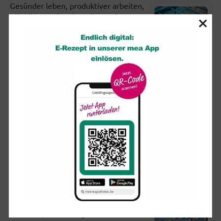
Gesünder leben, produktiver arbeiten,
×
glücklicher sein: Eigentlich spricht
nichts dagegen, an sich zu arbeiten.
Doch viele setzen sich in...
Partielle Sonnenfinsternis: So schützen Sie Ihre Augen
Am kommenden Mittwoch (12.
August) dürften sich ab etwa 19 Uhr
viele Blicke erwartungsvoll in den
Himmel richten. Ist der wolkenfrei,...
Brauchen ältere Menschen wirklich
Nahrungsergänzungsmittel?
«Mehr Energie», «Besseres
Gedächtnis», «Straffere Haut», «Mehr
Vitalität», «Linderung von