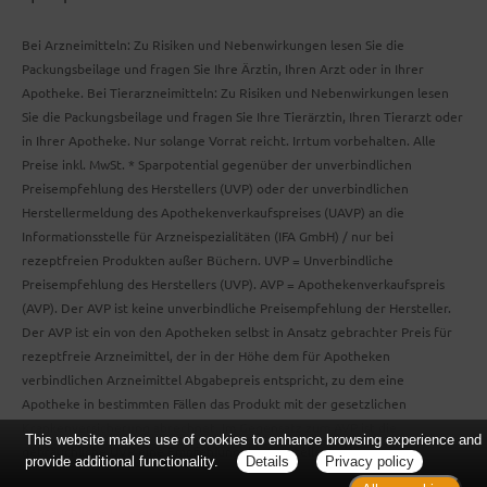
Bei Arzneimitteln: Zu Risiken und Nebenwirkungen lesen Sie die
Packungsbeilage und fragen Sie Ihre Ärztin, Ihren Arzt oder in Ihrer
Apotheke. Bei Tierarzneimitteln: Zu Risiken und Nebenwirkungen lesen
Sie die Packungsbeilage und fragen Sie Ihre Tierärztin, Ihren Tierarzt oder
in Ihrer Apotheke. Nur solange Vorrat reicht. Irrtum vorbehalten. Alle
Preise inkl. MwSt. * Sparpotential gegenüber der unverbindlichen
Preisempfehlung des Herstellers (UVP) oder der unverbindlichen
Herstellermeldung des Apothekenverkaufspreises (UAVP) an die
Informationsstelle für Arzneispezialitäten (IFA GmbH) / nur bei
rezeptfreien Produkten außer Büchern. UVP = Unverbindliche
Preisempfehlung des Herstellers (UVP). AVP = Apothekenverkaufspreis
(AVP). Der AVP ist keine unverbindliche Preisempfehlung der Hersteller.
Der AVP ist ein von den Apotheken selbst in Ansatz gebrachter Preis für
rezeptfreie Arzneimittel, der in der Höhe dem für Apotheken
verbindlichen Arzneimittel Abgabepreis entspricht, zu dem eine
Apotheke in bestimmten Fällen das Produkt mit der gesetzlichen
Krankenversicherung abrechnet. Im Gegensatz zum AVP ist die
This website makes use of cookies to enhance browsing experience and
gebräuchliche UVP eine Empfehlung der Hersteller.
provide additional functionality.
Details
Privacy policy