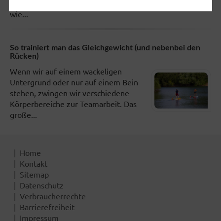
Gelenkschmerzen»: Werbebotschaften
wie...
So trainiert man das Gleichgewicht (und nebenbei den
Rücken)
Wenn wir auf einem wackeligen
Untergrund oder nur auf einem Bein
stehen, zwingen wir verschiedene
Körperbereiche zur Teamarbeit. Das
große...
Home
Kontakt
Sitemap
Datenschutz
Verbraucherrechte
Barrierefreiheit
Impressum