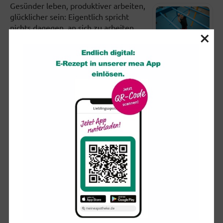
Gesünder leben, produktiver arbeiten,
glücklicher sein: Eigentlich spricht
nichts dagegen, an sich zu arbeiten.
×
Doch viele setzen sich in...
Partielle Sonnenfinsternis: So schützen Sie Ihre Augen
Am kommenden Mittwoch (12.
August) dürften sich ab etwa 19 Uhr
viele Blicke erwartungsvoll in den
Himmel richten. Ist der wolkenfrei,...
Brauchen ältere Menschen wirklich
Nahrungsergänzungsmittel?
«Mehr Energie», «Besseres
Gedächtnis», «Straffere Haut», «Mehr
Vitalität», «Linderung von