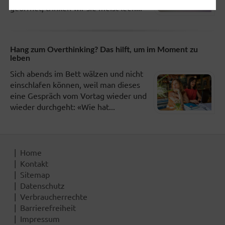
geöffnet, trinken wir sie meist leer....
Hang zum Overthinking? Das hilft, um im Moment zu
leben
Sich abends im Bett wälzen und nicht
einschlafen können, weil man dieses
eine Gespräch vom Vortag wieder und
wieder durchgeht: «Wie hat...
Home
Kontakt
Sitemap
Datenschutz
Verbraucherrechte
Barrierefreiheit
Impressum