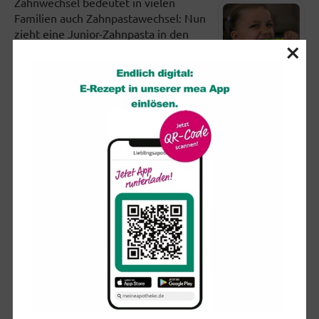
Zahnwechsel bedeutet in vielen
Familien auch Zahnpastawechsel: Nun
zieht eine Junior-Zahnpasta in den
×
Badezimmerschrank ein. Der...
Emotionale Nähe entscheidet: Bin ich nur allein oder
einsam?
Einsamkeit kann Menschen in jedem
Alter treffen - selbst wenn sie ständig
in Gesellschaft sind. Aber es gibt
Menschen in bestimmten...
Limo, Eistee, Cola: So sehr zahlen sie aufs Zuckerkonto
ein
Trinkpäckchen, Getränkedose und
Kronkorken-Flasche haben eines
gemeinsam: Haben wir sie einmal