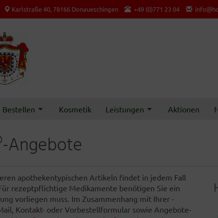
Karlstraße 40, 78166 Donaueschingen
+49 (0)771 23 04
info@ho
Bestellen
Kosmetik
Leistungen
Aktionen
N
®-Angebote
ren apothekentypischen Artikeln findet in jedem Fall
 Für rezeptpflichtige Medikamente benötigen Sie ein
ferung vorliegen muss. Im Zusammenhang mit Ihrer -
-Mail, Kontakt- oder Vorbestellformular sowie Angebote-