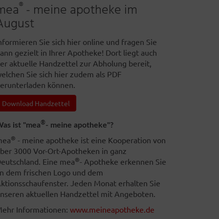
®
mea
- meine apotheke im
August
nformieren Sie sich hier online und fragen Sie
ann gezielt in Ihrer Apotheke! Dort liegt auch
er aktuelle Handzettel zur Abholung bereit,
elchen Sie sich hier zudem als PDF
erunterladen können.
Download Handzettel
®
as ist "mea
- meine apotheke"?
®
mea
- meine apotheke ist eine Kooperation von
ber 3000 Vor-Ort-Apotheken in ganz
®
eutschland. Eine mea
- Apotheke erkennen Sie
n dem frischen Logo und dem
ktionsschaufenster. Jeden Monat erhalten Sie
nseren aktuellen Handzettel mit Angeboten.
ehr Informationen:
www.meineapotheke.de