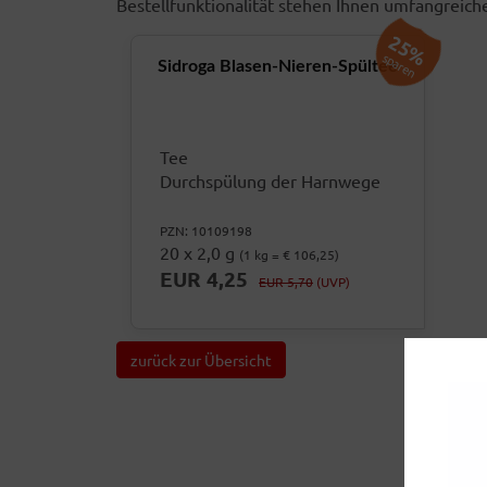
Bestellfunktionalität stehen Ihnen umfangreic
25%
sparen
Sidroga Blasen-Nieren-Spültee
Tee
Durchspülung der Harnwege
PZN: 10109198
20 x 2,0 g
(1 kg = € 106,25)
EUR 4,25
EUR 5,70
(UVP)
zurück zur Übersicht