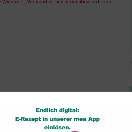
he
Widerrufs-, Verbraucher- und Informationsrechte
zu.