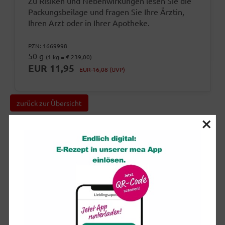
Zu Risiken und Nebenwirkungen lesen Sie die
Packungsbeilage und fragen Sie Ihre Ärztin,
Ihren Arzt oder in Ihrer Apotheke.
PZN: 1669998
50 g
(1 kg = € 239,00)
EUR 11,95
EUR 16,08
(UVP)
zurück zur Übersicht
×
Hier geht es zur Bestellung...