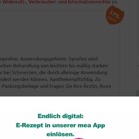
he
Widerrufs-, Verbraucher- und Informationsrechte
zu.
37%
sparen
buprofen. Anwendungsgebiete: Synofen wird
chen Behandlung von leichten bis mäßig starken
r bei Schmerzen, die durch alleinige Anwendung
indert werden können. Apothekenpflichtig. Zu
Packungsbeilage und fragen Sie Ihre Ärztin, Ihren