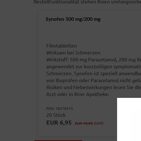
Bestellfunktionalität stehen Ihnen umfangreic
Synofen 500 mg/200 mg
Filmtabletten
Wirksam bei Schmerzen
Wirkstoff: 500 mg Paracetamol, 200 mg I
angewendet zur kurzzeitigen symptomatis
Schmerzen. Synofen ist speziell anwendba
von Ibuprofen oder Paracetamol nicht gel
Risiken und Nebenwirkungen lesen Sie die 
Arzt oder in Ihrer Apotheke.
PZN: 18218515
20 Stück
EUR 6,95
EUR 10,98
(UVP)