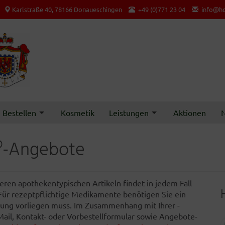
Karlstraße 40, 78166 Donaueschingen
+49 (0)771 23 04
info@ho
Bestellen
Kosmetik
Leistungen
Aktionen
N
®-Angebote
ren apothekentypischen Artikeln findet in jedem Fall
 Für rezeptpflichtige Medikamente benötigen Sie ein
ferung vorliegen muss. Im Zusammenhang mit Ihrer -
-Mail, Kontakt- oder Vorbestellformular sowie Angebote-