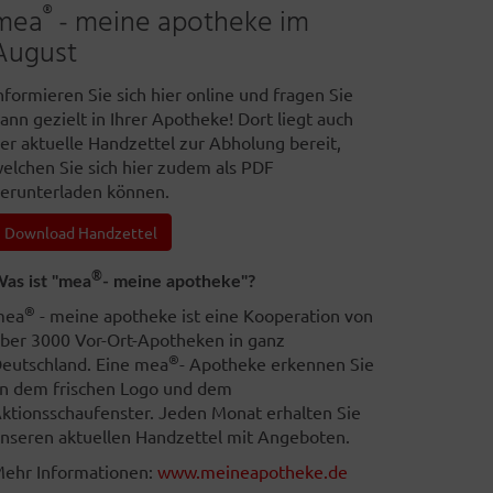
®
mea
- meine apotheke im
August
nformieren Sie sich hier online und fragen Sie
ann gezielt in Ihrer Apotheke! Dort liegt auch
er aktuelle Handzettel zur Abholung bereit,
elchen Sie sich hier zudem als PDF
erunterladen können.
Download Handzettel
®
as ist "mea
- meine apotheke"?
®
mea
- meine apotheke ist eine Kooperation von
ber 3000 Vor-Ort-Apotheken in ganz
®
eutschland. Eine mea
- Apotheke erkennen Sie
n dem frischen Logo und dem
ktionsschaufenster. Jeden Monat erhalten Sie
nseren aktuellen Handzettel mit Angeboten.
ehr Informationen:
www.meineapotheke.de