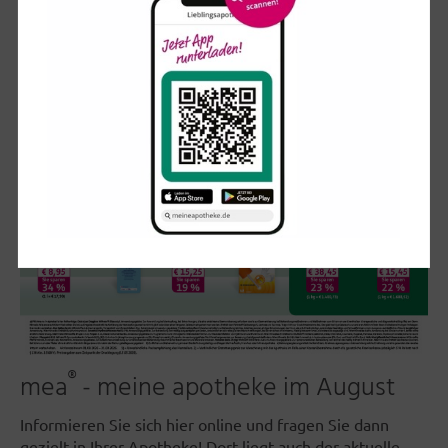
®
mea
- meine apotheke im August
Informieren Sie sich hier online und fragen Sie dann
gezielt in Ihrer Apotheke! Dort liegt auch der aktuelle