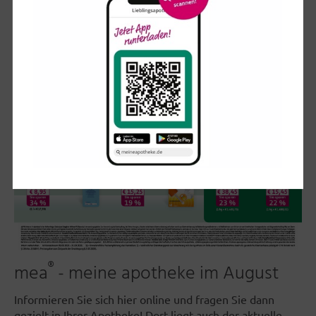
®
mea
- meine apotheke im August
Informieren Sie sich hier online und fragen Sie dann
gezielt in Ihrer Apotheke! Dort liegt auch der aktuelle