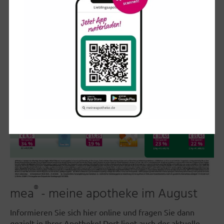
®
mea
- meine apotheke im August
Informieren Sie sich hier online und fragen Sie dann
gezielt in Ihrer Apotheke! Dort liegt auch der aktuelle