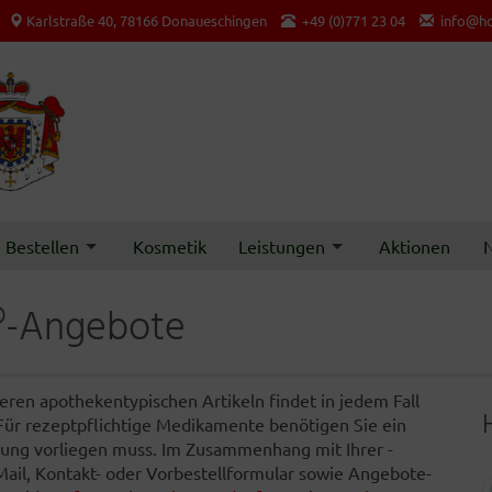
Karlstraße 40, 78166 Donaueschingen
+49 (0)771 23 04
info@ho
Bestellen
Kosmetik
Leistungen
Aktionen
N
®-Angebote
ren apothekentypischen Artikeln findet in jedem Fall
 Für rezeptpflichtige Medikamente benötigen Sie ein
ferung vorliegen muss. Im Zusammenhang mit Ihrer -
-Mail, Kontakt- oder Vorbestellformular sowie Angebote-