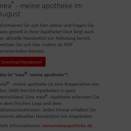
®
mea
- meine apotheke im
August
nformieren Sie sich hier online und fragen Sie
ann gezielt in Ihrer Apotheke! Dort liegt auch
er aktuelle Handzettel zur Abholung bereit,
elchen Sie sich hier zudem als PDF
erunterladen können.
Download Handzettel
®
as ist "mea
- meine apotheke"?
®
mea
- meine apotheke ist eine Kooperation von
ber 3000 Vor-Ort-Apotheken in ganz
®
eutschland. Eine mea
- Apotheke erkennen Sie
n dem frischen Logo und dem
ktionsschaufenster. Jeden Monat erhalten Sie
nseren aktuellen Handzettel mit Angeboten.
ehr Informationen:
www.meineapotheke.de