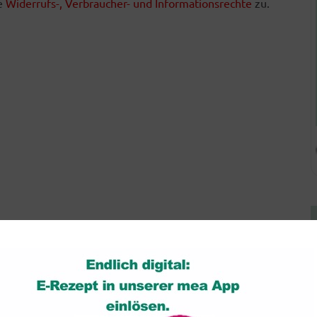
he
Widerrufs-, Verbraucher- und Informationsrechte
zu.