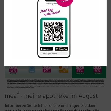
®
mea
- meine apotheke im August
Informieren Sie sich hier online und fragen Sie dann
gezielt in Ihrer Apotheke! Dort liegt auch der aktuelle