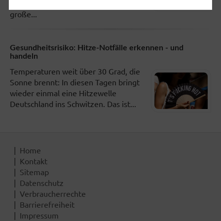
Körperbereiche zur Teamarbeit. Das
große...
Gesundheitsrisiko: Hitze-Notfälle erkennen - und
handeln
Temperaturen weit über 30 Grad, die
Sonne brennt: In diesen Tagen bringt
wieder einmal eine Hitzewelle
Deutschland ins Schwitzen. Das ist...
Home
Kontakt
Sitemap
Datenschutz
Verbraucherrechte
Barrierefreiheit
Impressum