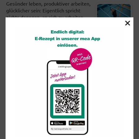
Gesünder leben, produktiver arbeiten,
glücklicher sein: Eigentlich spricht
nichts dagegen, an sich zu arbeiten.
×
Doch viele setzen sich in...
Partielle Sonnenfinsternis: So schützen Sie Ihre Augen
Am kommenden Mittwoch (12.
August) dürften sich ab etwa 19 Uhr
viele Blicke erwartungsvoll in den
Himmel richten. Ist der wolkenfrei,...
So trainiert man das Gleichgewicht (und nebenbei den
Rücken)
Wenn wir auf einem wackeligen
Untergrund oder nur auf einem Bein
stehen, zwingen wir verschiedene