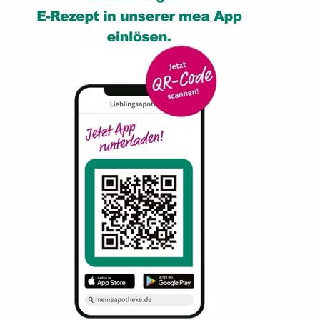
S
J
Z
i
Z
N
Z
B
e
E
o
E
M
A
w