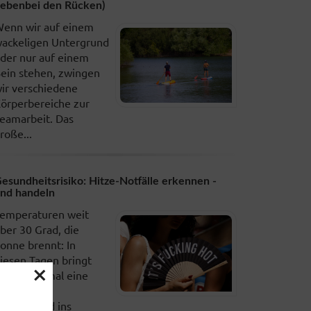
ebenbei den Rücken)
enn wir auf einem
ackeligen Untergrund
der nur auf einem
ein stehen, zwingen
ir verschiedene
örperbereiche zur
eamarbeit. Das
roße...
esundheitsrisiko: Hitze-Notfälle erkennen -
nd handeln
emperaturen weit
ber 30 Grad, die
onne brennt: In
iesen Tagen bringt
×
ieder einmal eine
itzewelle
eutschland ins