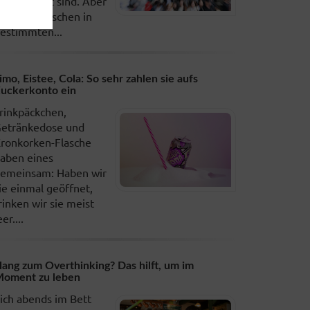
esellschaft sind. Aber
s gibt Menschen in
estimmten...
imo, Eistee, Cola: So sehr zahlen sie aufs
uckerkonto ein
rinkpäckchen,
etränkedose und
ronkorken-Flasche
aben eines
emeinsam: Haben wir
ie einmal geöffnet,
rinken wir sie meist
eer....
ang zum Overthinking? Das hilft, um im
oment zu leben
ich abends im Bett