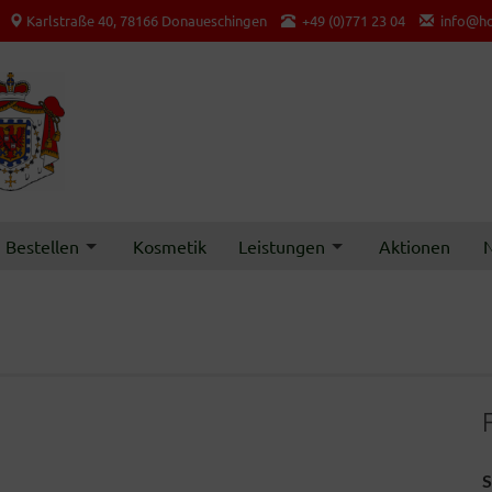
Karlstraße 40, 78166 Donaueschingen
+49 (0)771 23 04
info@ho
Bestellen
Kosmetik
Leistungen
Aktionen
N
S