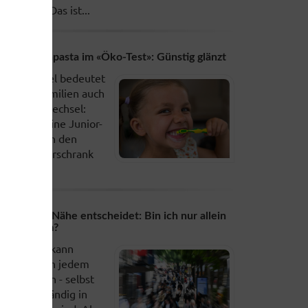
chwitzen. Das ist...
unior-Zahnpasta im «Öko-Test»: Günstig glänzt
ahnwechsel bedeutet
n vielen Familien auch
ahnpastawechsel:
un zieht eine Junior-
ahnpasta in den
adezimmerschrank
in. Der...
motionale Nähe entscheidet: Bin ich nur allein
der einsam?
insamkeit kann
enschen in jedem
lter treffen - selbst
enn sie ständig in