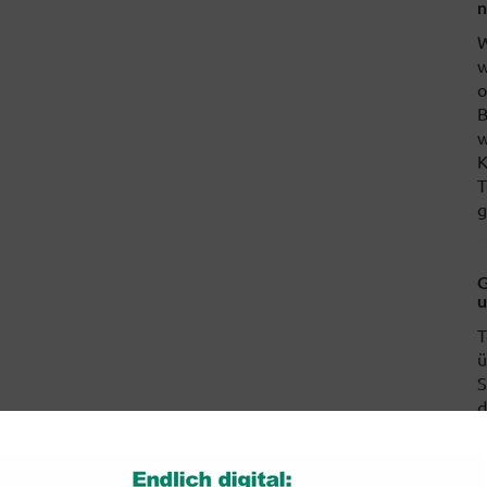
n
W
w
o
B
w
K
T
g
G
u
T
ü
S
d
w
H
D